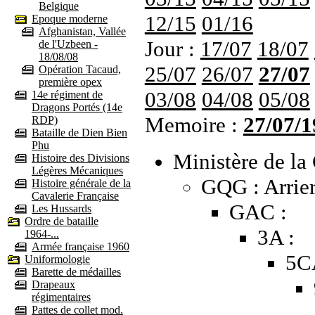
Belgique
12/15
01/16
Epoque moderne
Afghanistan, Vallée
Jour :
17/07
18/07
de l'Uzbeen -
18/08/08
25/07
26/07
27/07
Opération Tacaud,
première opex
03/08
04/08
05/08
14e régiment de
Dragons Portés (14e
Memoire :
27/07/1
RDP)
Bataille de Dien Bien
Phu
Ministère de la 
Histoire des Divisions
Légères Mécaniques
GQG : Arrier
Histoire générale de la
Cavalerie Française
GAC :
Les Hussards
Ordre de bataille
3A :
1964-...
Armée française 1960
5C
Uniformologie
Barette de médailles
Drapeaux
régimentaires
Pattes de collet mod.