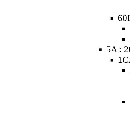
60D
5A : 
1C