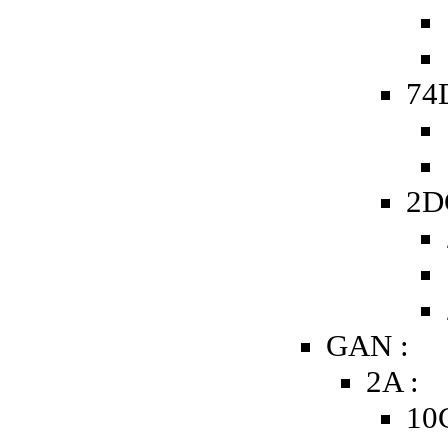
74D
2D
GAN :
2A :
10