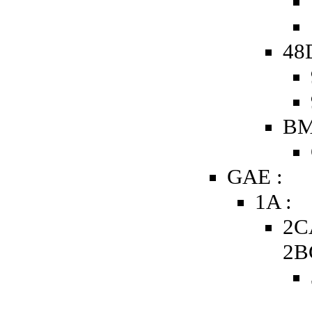
48D
BM
GAE :
1A :
2C
2B