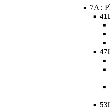
7A : P
41
47D
53D