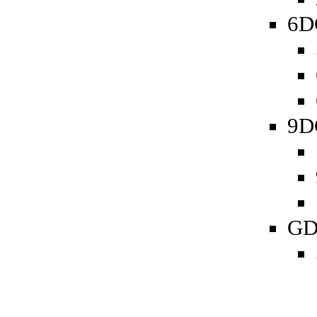
6D
9D
GD