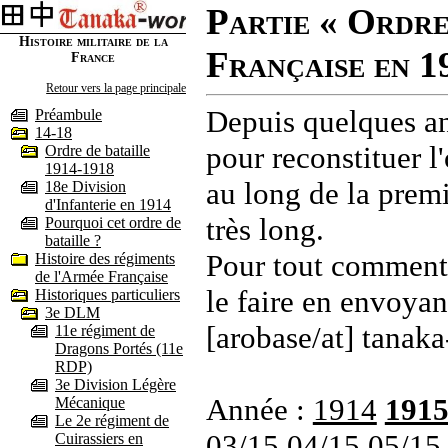
Partie « Ordre
Histoire militaire de la
Française en 1
France
Retour vers la page principale
Depuis quelques an
Préambule
14-18
pour reconstituer l'
Ordre de bataille
1914-1918
au long de la premi
18e Division
d'Infanterie en 1914
très long.
Pourquoi cet ordre de
bataille ?
Pour tout commenta
Histoire des régiments
de l'Armée Française
le faire en envoyan
Historiques particuliers
3e DLM
[arobase/at] tanaka
11e régiment de
Dragons Portés (11e
RDP)
3e Division Légère
Année :
1914
191
Mécanique
Le 2e régiment de
03/15
04/15
05/15
Cuirassiers en