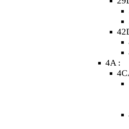
29
42
4A :
4C