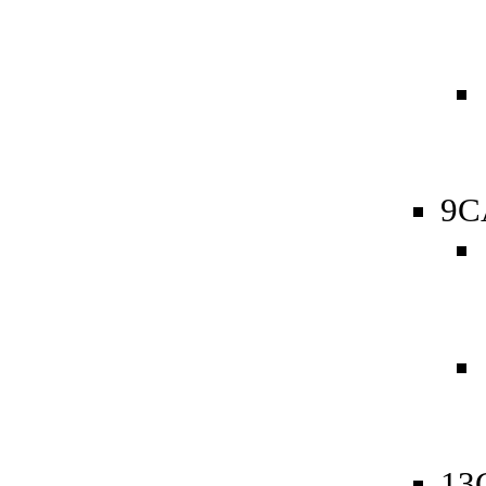
9C
13