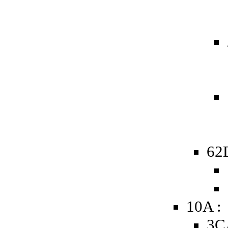
62D
10A :
3C