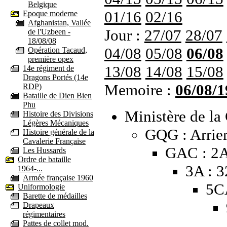
Belgique
01/16
02/16
Epoque moderne
Afghanistan, Vallée
Jour :
27/07
28/07
de l'Uzbeen -
18/08/08
04/08
05/08
06/08
Opération Tacaud,
première opex
13/08
14/08
15/08
14e régiment de
Dragons Portés (14e
Memoire :
06/08/1
RDP)
Bataille de Dien Bien
Phu
Ministère de la 
Histoire des Divisions
Légères Mécaniques
GQG : Arrier
Histoire générale de la
Cavalerie Française
GAC : 2
Les Hussards
Ordre de bataille
3A : 
1964-...
Armée française 1960
5C
Uniformologie
Barette de médailles
Drapeaux
régimentaires
Pattes de collet mod.