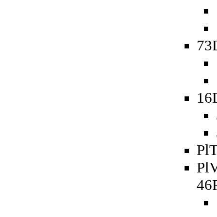
73D
16
PlT
PlV
46