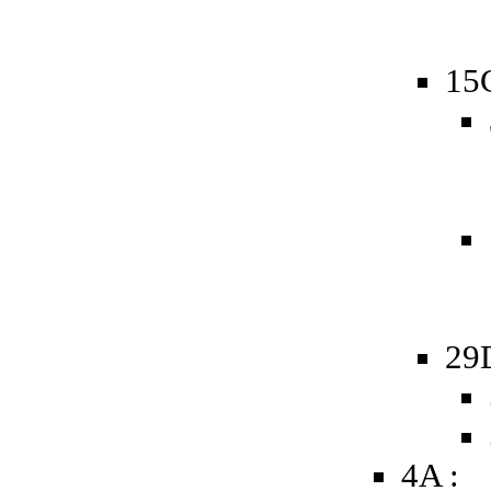
15
29
4A :