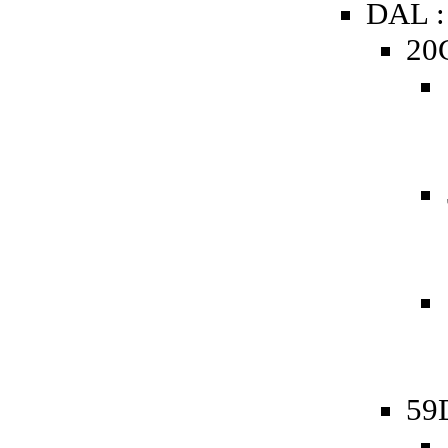
DAL :
20
59D