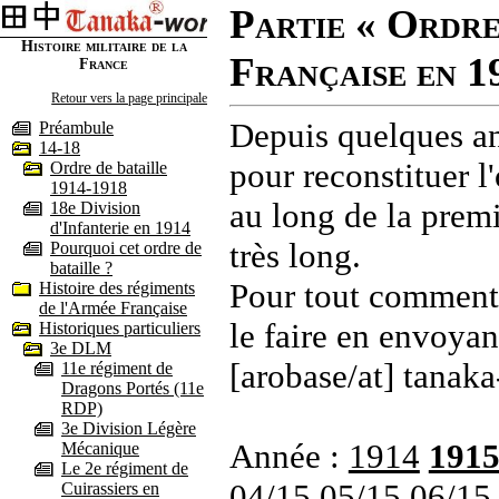
Partie « Ordre
Histoire militaire de la
Française en 1
France
Retour vers la page principale
Depuis quelques an
Préambule
14-18
pour reconstituer l'
Ordre de bataille
1914-1918
au long de la premi
18e Division
d'Infanterie en 1914
très long.
Pourquoi cet ordre de
bataille ?
Pour tout commenta
Histoire des régiments
de l'Armée Française
le faire en envoyan
Historiques particuliers
3e DLM
[arobase/at] tanaka
11e régiment de
Dragons Portés (11e
RDP)
3e Division Légère
Année :
1914
191
Mécanique
Le 2e régiment de
04/15
05/15
06/15
Cuirassiers en