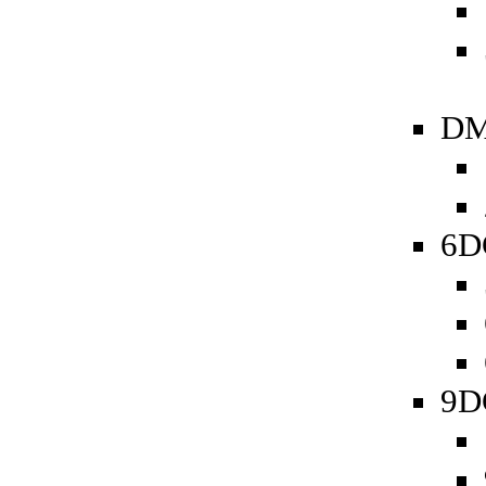
DM
6D
9D