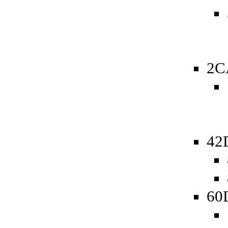
2C
42
60D