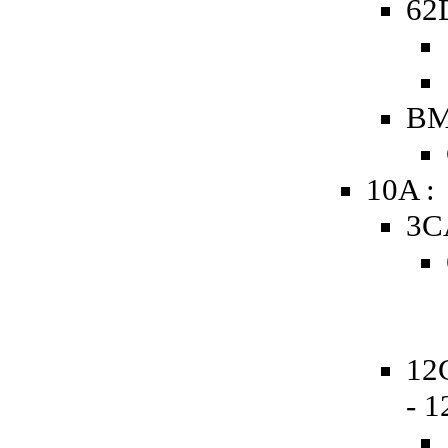
62D
BM
10A :
3C
12
- 