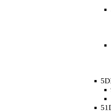
5D
51D