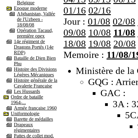
Belgique
01/16
02/16
Epoque moderne
Afghanistan, Vallée
Jour :
01/08
02/08
de l'Uzbeen -
18/08/08
09/08
10/08
11/08
Opération Tacaud,
première opex
18/08
19/08
20/08
14e régiment de
Dragons Portés (14e
Memoire :
11/08/1
RDP)
Bataille de Dien Bien
Phu
Ministère de la 
Histoire des Divisions
Légères Mécaniques
GQG : Arrier
Histoire générale de la
Cavalerie Française
GAC :
Les Hussards
Ordre de bataille
3A : 
1964-...
Armée française 1960
5C
Uniformologie
Barette de médailles
Drapeaux
régimentaires
Pattes de collet mod.