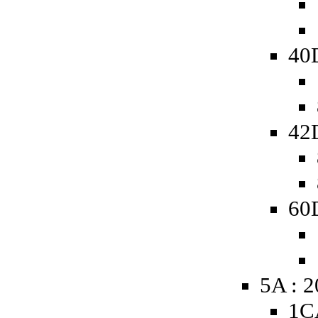
40
42
60D
5A : 
1C