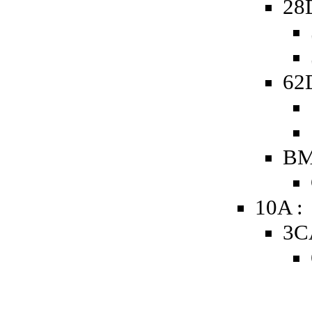
28
62D
BM
10A :
3C