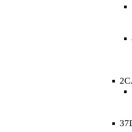
2C
37