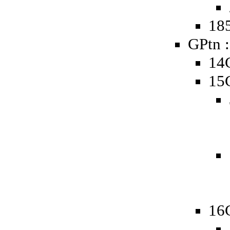
185
GPtn :
14
15
16