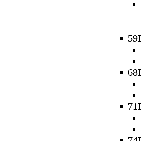
59D
68D
71
74D