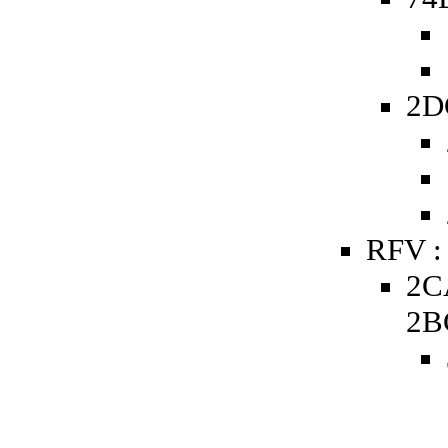
2D
RFV :
2C
2B