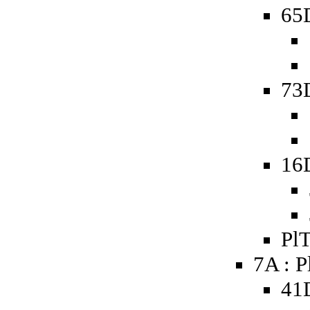
65D
73D
16
PlT
7A : P
41