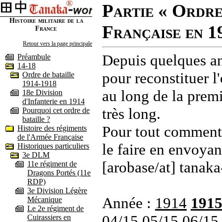
Partie « Ordre
Histoire militaire de la
Française en 1
France
Retour vers la page principale
Depuis quelques an
Préambule
14-18
pour reconstituer l'
Ordre de bataille
1914-1918
au long de la premi
18e Division
d'Infanterie en 1914
très long.
Pourquoi cet ordre de
bataille ?
Pour tout commenta
Histoire des régiments
de l'Armée Française
le faire en envoyan
Historiques particuliers
3e DLM
[arobase/at] tanaka
11e régiment de
Dragons Portés (11e
RDP)
3e Division Légère
Année :
1914
191
Mécanique
Le 2e régiment de
04/15
05/15
06/15
Cuirassiers en