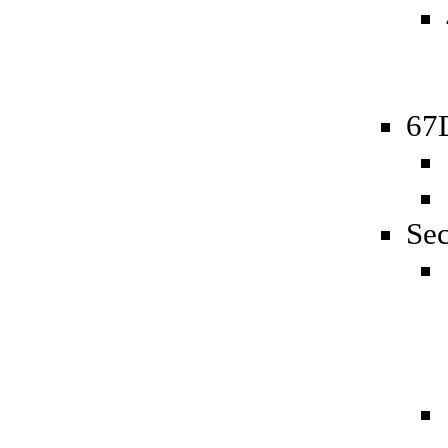
67D
Sec