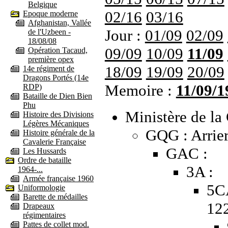
Belgique
02/16
03/16
Epoque moderne
Afghanistan, Vallée
Jour :
01/09
02/09
de l'Uzbeen -
18/08/08
09/09
10/09
11/09
Opération Tacaud,
première opex
18/09
19/09
20/09
14e régiment de
Dragons Portés (14e
Memoire :
11/09/1
RDP)
Bataille de Dien Bien
Phu
Ministère de la 
Histoire des Divisions
Légères Mécaniques
GQG : Arrier
Histoire générale de la
Cavalerie Française
GAC :
Les Hussards
Ordre de bataille
3A :
1964-...
Armée française 1960
5C
Uniformologie
Barette de médailles
12
Drapeaux
régimentaires
Pattes de collet mod.