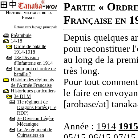
Partie « Ordre
Histoire militaire de la
Française en 1
France
Retour vers la page principale
Depuis quelques an
Préambule
14-18
pour reconstituer l'
Ordre de bataille
1914-1918
au long de la premi
18e Division
d'Infanterie en 1914
très long.
Pourquoi cet ordre de
bataille ?
Pour tout commenta
Histoire des régiments
de l'Armée Française
le faire en envoyan
Historiques particuliers
3e DLM
[arobase/at] tanaka
11e régiment de
Dragons Portés (11e
RDP)
3e Division Légère
Année :
1914
191
Mécanique
Le 2e régiment de
05/15
06/15
07/15
Cuirassiers en