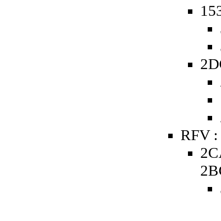
153
2D
RFV :
2C
2B