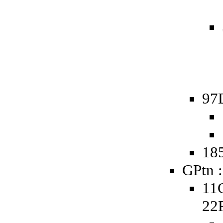
97
185
GPtn :
11
22