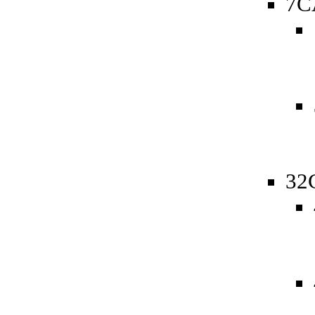
7C
32