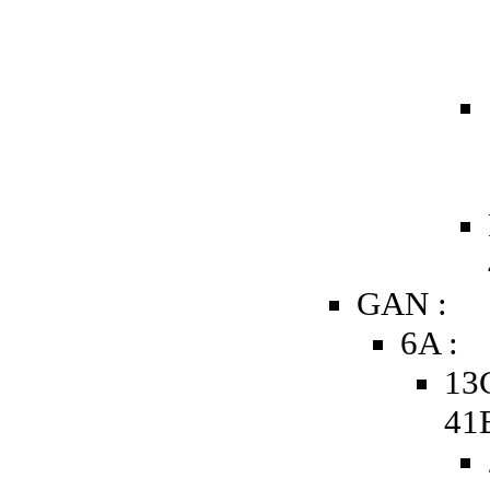
GAN :
6A :
13
41