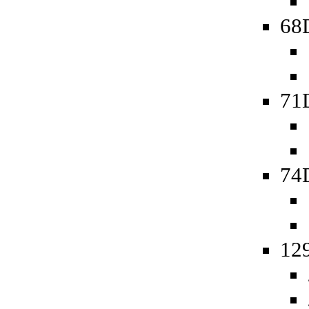
68D
71
74D
129