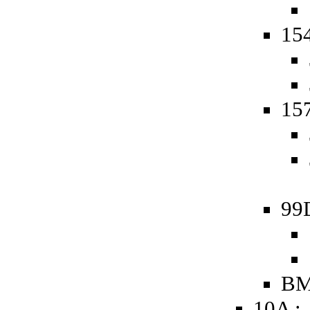
154
157
99
BM
10A :