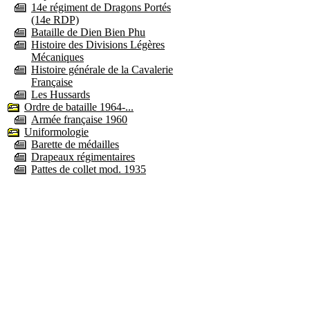
14e régiment de Dragons Portés
(14e RDP)
Bataille de Dien Bien Phu
Histoire des Divisions Légères
Mécaniques
Histoire générale de la Cavalerie
Française
Les Hussards
Ordre de bataille 1964-...
Armée française 1960
Uniformologie
Barette de médailles
Drapeaux régimentaires
Pattes de collet mod. 1935