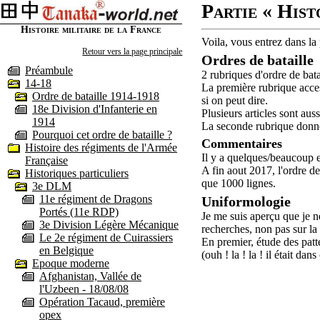
Partie « Hist
Histoire militaire de la France
Voila, vous entrez dans la
Retour vers la page principale
Ordres de bataille
Préambule
2 rubriques d'ordre de bata
14-18
La première rubrique acce
Ordre de bataille 1914-1918
si on peut dire.
18e Division d'Infanterie en
Plusieurs articles sont aus
1914
La seconde rubrique donne/
Pourquoi cet ordre de bataille ?
Commentaires
Histoire des régiments de l'Armée
Il y a quelques/beaucoup er
Française
A fin aout 2017, l'ordre d
Historiques particuliers
que 1000 lignes.
3e DLM
11e régiment de Dragons
Uniformologie
Portés (11e RDP)
Je me suis aperçu que je n
3e Division Légère Mécanique
recherches, non pas sur la
Le 2e régiment de Cuirassiers
En premier, étude des patt
en Belgique
(ouh ! la ! la ! il était da
Epoque moderne
Afghanistan, Vallée de
l'Uzbeen - 18/08/08
Opération Tacaud, première
opex