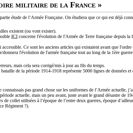
oire militaire de la France »
 partie étude de l’Armée Française. On étudiera que ce qui est déjà con
illes existent (ou vont exister).
ssible
ICI
concerne l'évolution de l'Armée de Terre française depuis la fin
si accessible. Ce sont les anciens articles qui existaient avant que l'ordr
donnera l'évolution de l'armée française tout au long de la 1ère guerre
reurs, mais cela sera corrigé/mis à jour au fils du temps.
e bataille de la période 1914-1918 représente 5000 lignes de données et e
e connaissais pas grand chose sur les uniformes de l’Armée actuelle, j’a
 période actuelle, mais un peu avant, juste avant le grand désastre de 19
es de collet utilisées à l’époque de l’entre deux guerres, époque d’aill
ns ce Régiment ?).