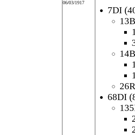
06/03/1917
7DI (
13B
14B
26
68DI (
135