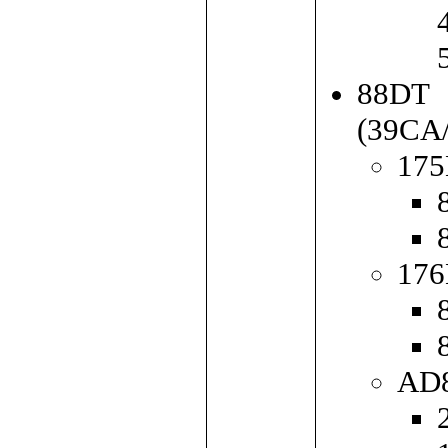
88DT
(39CA
175
176
AD