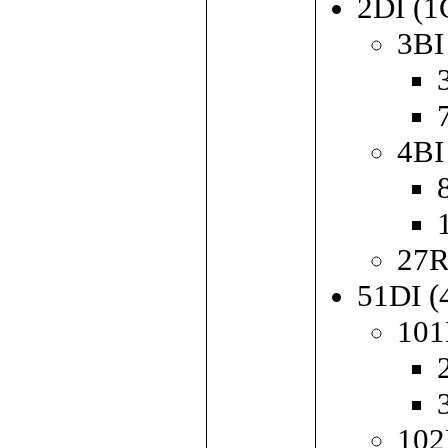
2DI (1
3BI
4BI
27
51DI (
101
102