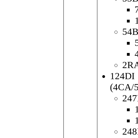
54B
2R
124DI
(4CA/
247
248