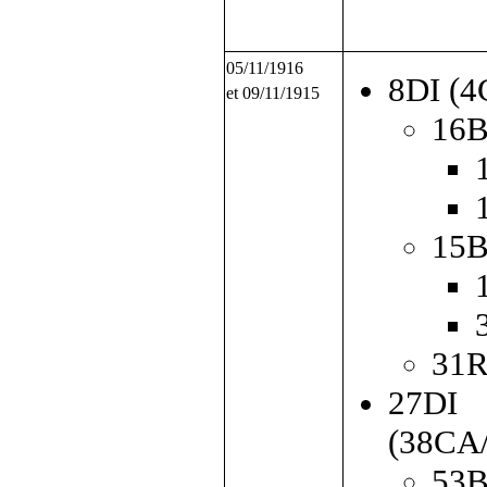
05/11/1916
8DI (4
et 09/11/1915
16B
15B
31
27DI
(38CA
53B