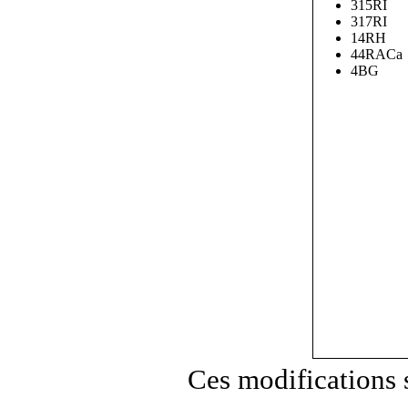
315RI
317RI
14RH
44RACa
4BG
Ces modifications 