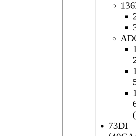
136
AD
73DI