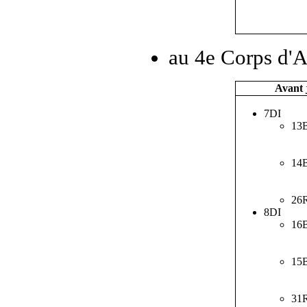
au 4e Corps d'A
Avant 
7DI
13
14
26
8DI
16
15
31