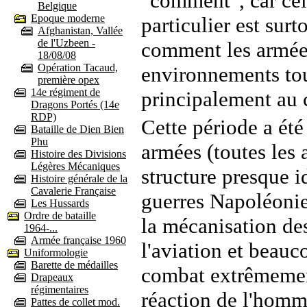
"comment", car cela
Belgique
Epoque moderne
particulier est sur
Afghanistan, Vallée
de l'Uzbeen -
comment les armées
18/08/08
Opération Tacaud,
environnements tout
première opex
14e régiment de
principalement au 
Dragons Portés (14e
RDP)
Cette période a été
Bataille de Dien Bien
Phu
armées (toutes les
Histoire des Divisions
Légères Mécaniques
structure presque i
Histoire générale de la
Cavalerie Française
guerres Napoléonie
Les Hussards
Ordre de bataille
la mécanisation de
1964-...
Armée française 1960
l'aviation et beauc
Uniformologie
Barette de médailles
combat extrêmement
Drapeaux
régimentaires
réaction de l'homm
Pattes de collet mod.