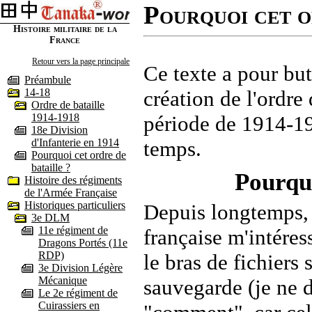
Pourquoi cet o
Histoire militaire de la
France
Retour vers la page principale
Ce texte a pour but
Préambule
14-18
création de l'ordre 
Ordre de bataille
1914-1918
période de 1914-19
18e Division
d'Infanterie en 1914
temps.
Pourquoi cet ordre de
bataille ?
Pourquo
Histoire des régiments
de l'Armée Française
Historiques particuliers
Depuis longtemps, l
3e DLM
11e régiment de
française m'intéres
Dragons Portés (11e
RDP)
le bras de fichiers
3e Division Légère
Mécanique
sauvegarde (je ne d
Le 2e régiment de
Cuirassiers en