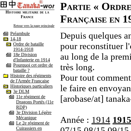
Partie « Ordre
Histoire militaire de la
Française en 1
France
Retour vers la page principale
Depuis quelques an
Préambule
14-18
pour reconstituer l'
Ordre de bataille
1914-1918
au long de la premi
18e Division
d'Infanterie en 1914
très long.
Pourquoi cet ordre de
bataille ?
Pour tout commenta
Histoire des régiments
de l'Armée Française
le faire en envoyan
Historiques particuliers
3e DLM
[arobase/at] tanaka
11e régiment de
Dragons Portés (11e
RDP)
3e Division Légère
Année :
1914
191
Mécanique
Le 2e régiment de
07/15
08/15
09/15
Cuirassiers en