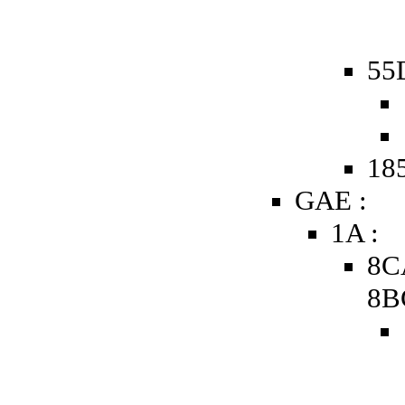
55D
185
GAE :
1A :
8C
8B