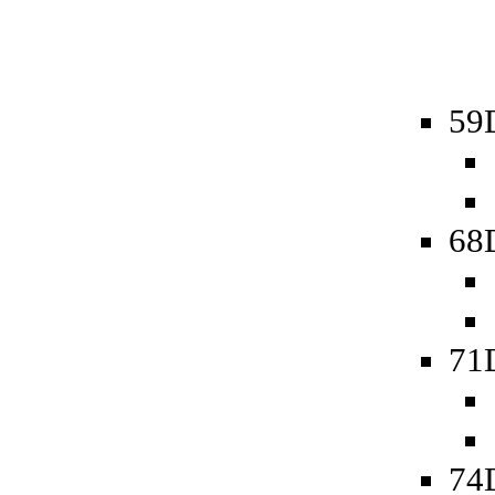
59D
68D
71
74D