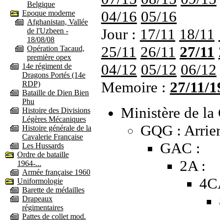
Belgique
04/16
05/16
Epoque moderne
Afghanistan, Vallée
Jour :
17/11
18/11
de l'Uzbeen -
18/08/08
25/11
26/11
27/11
Opération Tacaud,
première opex
04/12
05/12
06/12
14e régiment de
Dragons Portés (14e
Memoire :
27/11/1
RDP)
Bataille de Dien Bien
Phu
Ministère de la 
Histoire des Divisions
Légères Mécaniques
GQG : Arrier
Histoire générale de la
Cavalerie Française
GAC :
Les Hussards
Ordre de bataille
2A :
1964-...
Armée française 1960
4C
Uniformologie
Barette de médailles
Drapeaux
régimentaires
Pattes de collet mod.