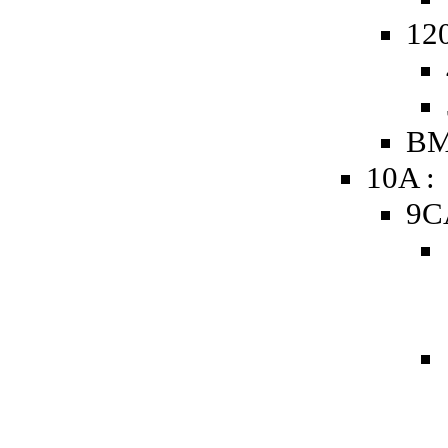
120
BM
10A :
9C