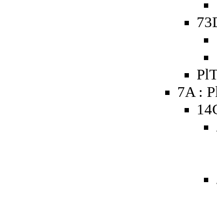
73D
PlT
7A : P
14