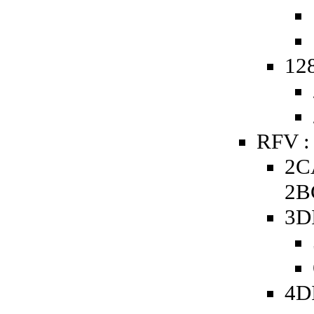
128
RFV :
2C
2B
3D
4D