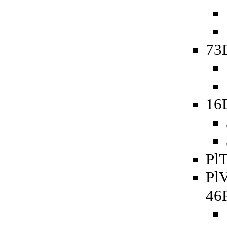
73D
16
PlT
PlV
46