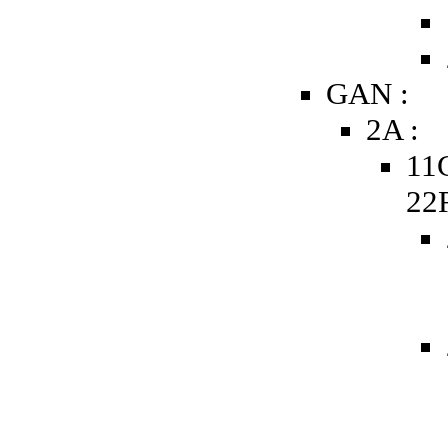
GAN :
2A :
11
22