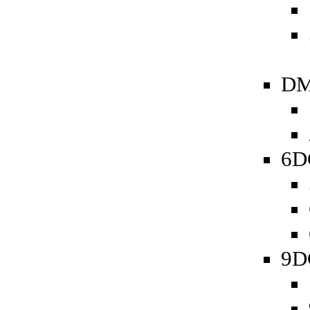
DM
6D
9D