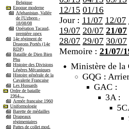
Belgique
12/15
01/16
Epoque moderne
Afghanistan, Vallée
Jour :
11/07
12/07
de l'Uzbeen -
18/08/08
19/07
20/07
21/07
Opération Tacaud,
première opex
28/07
29/07
30/07
14e régiment de
Dragons Portés (14e
Memoire :
21/07/1
RDP)
Bataille de Dien Bien
Phu
Ministère de la 
Histoire des Divisions
Légères Mécaniques
GQG : Arrier
Histoire générale de la
Cavalerie Française
GAC :
Les Hussards
Ordre de bataille
3A :
1964-...
Armée française 1960
5C
Uniformologie
Barette de médailles
Drapeaux
régimentaires
Pattes de collet mod.