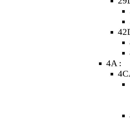
29
42
4A :
4C