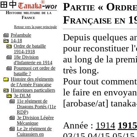
Partie « Ordre
Histoire militaire de la
Française en 1
France
Retour vers la page principale
Depuis quelques an
Préambule
14-18
pour reconstituer l'
Ordre de bataille
1914-1918
au long de la premi
18e Division
d'Infanterie en 1914
très long.
Pourquoi cet ordre de
bataille ?
Pour tout commenta
Histoire des régiments
de l'Armée Française
le faire en envoyan
Historiques particuliers
3e DLM
[arobase/at] tanaka
11e régiment de
Dragons Portés (11e
RDP)
3e Division Légère
Année :
1914
191
Mécanique
Le 2e régiment de
03/15
04/15
05/15
Cuirassiers en