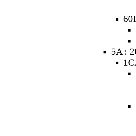
60D
5A : 
1C