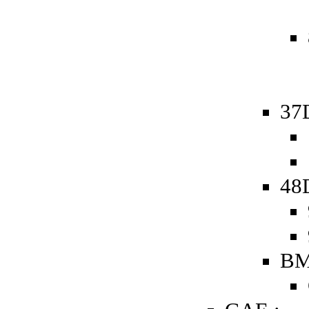
37
48D
BM