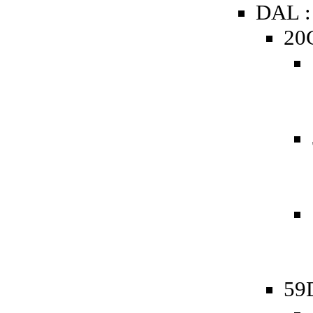
DAL :
20
59D