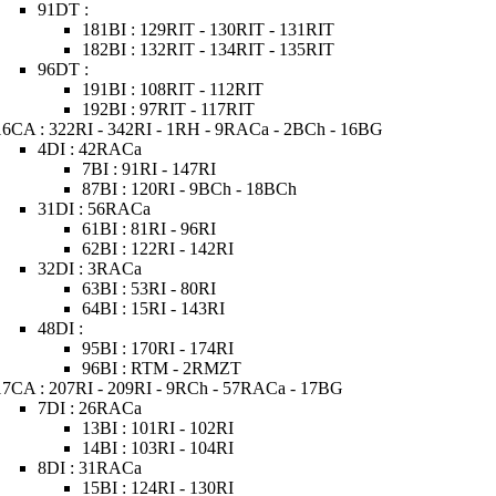
91DT :
181BI : 129RIT - 130RIT - 131RIT
182BI : 132RIT - 134RIT - 135RIT
96DT :
191BI : 108RIT - 112RIT
192BI : 97RIT - 117RIT
16CA : 322RI - 342RI - 1RH - 9RACa - 2BCh - 16BG
4DI : 42RACa
7BI : 91RI - 147RI
87BI : 120RI - 9BCh - 18BCh
31DI : 56RACa
61BI : 81RI - 96RI
62BI : 122RI - 142RI
32DI : 3RACa
63BI : 53RI - 80RI
64BI : 15RI - 143RI
48DI :
95BI : 170RI - 174RI
96BI : RTM - 2RMZT
17CA : 207RI - 209RI - 9RCh - 57RACa - 17BG
7DI : 26RACa
13BI : 101RI - 102RI
14BI : 103RI - 104RI
8DI : 31RACa
15BI : 124RI - 130RI