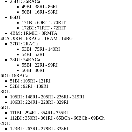
25DI : 36RACa
49BI : 38RI - 86RI
50BI : 16RI - 98RI
86DT :
171BI : 69RIT - 70RIT
172BI : 71RIT - 72RIT
4BM : 1RMIC - 8RMTA
14CA : 9RH - 6RACa - 1RAM - 14BG
27DI : 2RACa
53BI : 75RI - 140RI
54BI : 52RI
28DI : 54RACa
55BI : 22RI - 99RI
56BI : 30RI
26DI : 16RACa
51BI : 105RI - 121RI
52BI : 92RI - 139RI
53DI :
105BI : 148RI - 205RI - 236RI - 319RI
106BI : 224RI - 228RI - 329RI
56DI :
111BI : 294RI - 354RI - 355RI
112BI : 350RI - 361RI - 65BCh - 66BCh - 69BCh
62DI :
123BI : 263RI - 278RI - 338RI