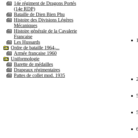
14e régiment de Dragons Portés
(14e RDP)
Bataille de Dien Bien Phu
Histoire des Divisions Légères
Mécaniques
Histoire générale de la Cavalerie
Française
Les Hussards
Ordre de bataille 1964-...
Armée française 1960
Uniformologie
Barette de médailles
Drapeaux régimentaires
Pattes de collet mod. 1935