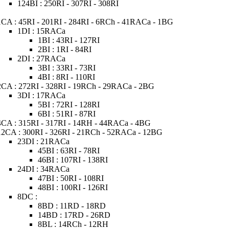
124BI : 250RI - 307RI - 308RI
1CA : 45RI - 201RI - 284RI - 6RCh - 41RACa - 1BG
1DI : 15RACa
1BI : 43RI - 127RI
2BI : 1RI - 84RI
2DI : 27RACa
3BI : 33RI - 73RI
4BI : 8RI - 110RI
2CA : 272RI - 328RI - 19RCh - 29RACa - 2BG
3DI : 17RACa
5BI : 72RI - 128RI
6BI : 51RI - 87RI
4CA : 315RI - 317RI - 14RH - 44RACa - 4BG
12CA : 300RI - 326RI - 21RCh - 52RACa - 12BG
23DI : 21RACa
45BI : 63RI - 78RI
46BI : 107RI - 138RI
24DI : 34RACa
47BI : 50RI - 108RI
48BI : 100RI - 126RI
8DC :
8BD : 11RD - 18RD
14BD : 17RD - 26RD
8BL : 14RCh - 12RH