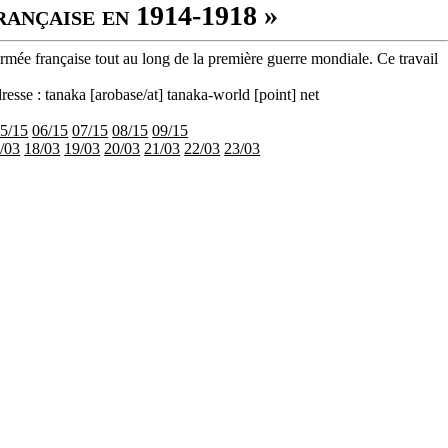
rançaise en 1914-1918 »
armée française tout au long de la première guerre mondiale. Ce travail
resse : tanaka [arobase/at] tanaka-world [point] net
5/15
06/15
07/15
08/15
09/15
/03
18/03
19/03
20/03
21/03
22/03
23/03