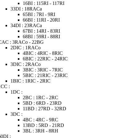
16BI : 115RI - 117RI
33DI : 18RACa
65BI : 7RI - 9RI
66BI : 11RI - 20RI
34DI : 23RACa
67BI : 14RI - 83RI
68BI : 59RI - 88RI
CAC : 3RACo - 22BG
2DIC : 1RACo
4BIC : 4RIC - 8RIC
6BIC : 22RIC - 24RIC
3DIC : 2RACo
3BIC : 3RIC - 7RIC
5BIC : 21RIC - 23RIC
1BIC : 1RIC - 2RIC
1CC :
1DC :
2BC : 1RC - 2RC
5BD : 6RD - 23RD
11BD : 27RD - 32RD
3DC :
4BC : 4RC - 9RC
13BD : 5RD - 21RD
3BL : 3RH - 8RH
60DI :