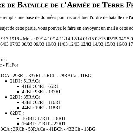
e de Bataille de l'Armée de Terre F
 remplis une base de données pour reconstituer l'ordre de bataille de l'
ujet de cette partie, vous pouvez le faire en envoyant un mail à cette ad
1917
1918
- Mois :
09/14
10/14
11/14
12/14
01/15
02/15
03/15
04/15
0
06/03
07/03
08/03
09/03
10/03
11/03
12/03
13/03
14/03
15/03
16/03
17
re :
e - PlaFor
11CA : 293RI - 337RI - 2RCh - 28RACa - 11BG
21DI : 51RACa
41BI : 64RI - 65RI
42BI : 93RI - 137RI
22DI : 35RACa
43BI : 62RI - 116RI
44BI : 19RI - 118RI
82DT :
163BI : 17RIT - 18RIT
164BI : 21RIT - 22RIT
13CA : 3RCh - 53RACa - 41BCh - 43BCh - 13BG