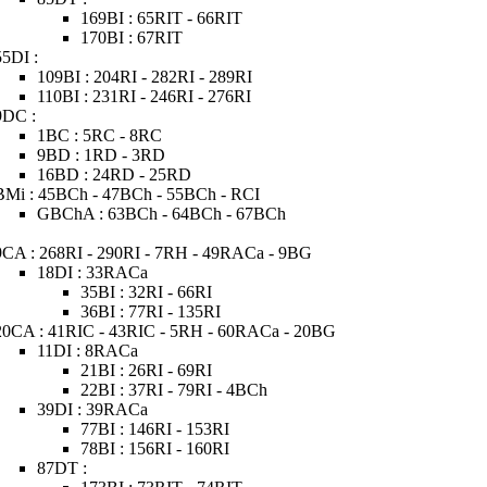
169BI : 65RIT - 66RIT
170BI : 67RIT
55DI :
109BI : 204RI - 282RI - 289RI
110BI : 231RI - 246RI - 276RI
9DC :
1BC : 5RC - 8RC
9BD : 1RD - 3RD
16BD : 24RD - 25RD
BMi : 45BCh - 47BCh - 55BCh - RCI
GBChA : 63BCh - 64BCh - 67BCh
9CA : 268RI - 290RI - 7RH - 49RACa - 9BG
18DI : 33RACa
35BI : 32RI - 66RI
36BI : 77RI - 135RI
20CA : 41RIC - 43RIC - 5RH - 60RACa - 20BG
11DI : 8RACa
21BI : 26RI - 69RI
22BI : 37RI - 79RI - 4BCh
39DI : 39RACa
77BI : 146RI - 153RI
78BI : 156RI - 160RI
87DT :