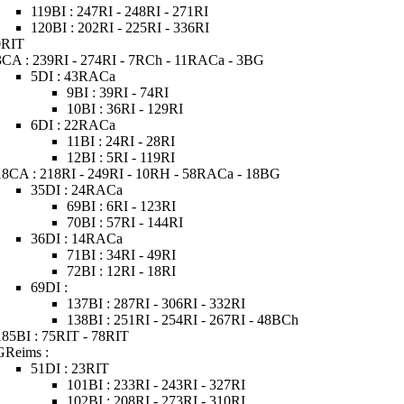
119BI : 247RI - 248RI - 271RI
120BI : 202RI - 225RI - 336RI
0RIT
3CA : 239RI - 274RI - 7RCh - 11RACa - 3BG
5DI : 43RACa
9BI : 39RI - 74RI
10BI : 36RI - 129RI
6DI : 22RACa
11BI : 24RI - 28RI
12BI : 5RI - 119RI
18CA : 218RI - 249RI - 10RH - 58RACa - 18BG
35DI : 24RACa
69BI : 6RI - 123RI
70BI : 57RI - 144RI
36DI : 14RACa
71BI : 34RI - 49RI
72BI : 12RI - 18RI
69DI :
137BI : 287RI - 306RI - 332RI
138BI : 251RI - 254RI - 267RI - 48BCh
185BI : 75RIT - 78RIT
GReims :
51DI : 23RIT
101BI : 233RI - 243RI - 327RI
102BI : 208RI - 273RI - 310RI