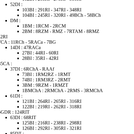
52DI :
103BI : 291RI - 347RI - 348RI
104BI : 245RI - 320RI - 49BCh - 58BCh
DM :
1BM : 1RCM - 2RCM
2BM : 8RZM - RMZ - 7RTAM - 8RMZ
52RI
7CA : 11RCh - 5RACa - 7BG
14DI : 47RACa
27BI : 44RI - 60RI
28BI : 35RI - 42RI
35CA :
37DI : 6RChA - RAAf
73BI : 1RM2RZ - 1RMT
74BI : 1RM3RZ - 2RMT
3BM : 9RZM - 1RMZT
1BMChA : 2RMChA - 2RMS - 3RMChA
61DI :
121BI : 264RI - 265RI - 316RI
122BI : 219RI - 262RI - 318RI
5GDR : 124RIT
63DI : 68RIT
125BI : 216RI - 238RI - 298RI
126BI : 292RI - 305RI - 321RI
85DT :