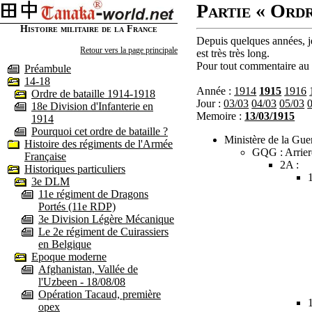
Partie « Ordr
Histoire militaire de la France
Depuis quelques années, je
Retour vers la page principale
est très très long.
Pour tout commentaire au s
Préambule
14-18
Année :
1914
1915
1916
Ordre de bataille 1914-1918
Jour :
03/03
04/03
05/03
18e Division d'Infanterie en
Memoire :
13/03/1915
1914
Pourquoi cet ordre de bataille ?
Ministère de la Guer
Histoire des régiments de l'Armée
GQG : Arrier
Française
2A :
Historiques particuliers
3e DLM
11e régiment de Dragons
Portés (11e RDP)
3e Division Légère Mécanique
Le 2e régiment de Cuirassiers
en Belgique
Epoque moderne
Afghanistan, Vallée de
l'Uzbeen - 18/08/08
Opération Tacaud, première
opex