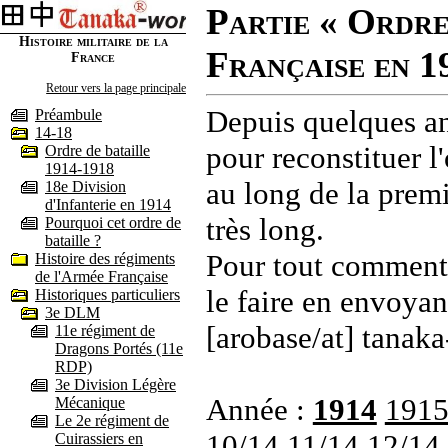
Partie « Ordre
Histoire militaire de la
Française en 1
France
Retour vers la page principale
Depuis quelques an
Préambule
14-18
pour reconstituer l'
Ordre de bataille
1914-1918
au long de la premi
18e Division
d'Infanterie en 1914
très long.
Pourquoi cet ordre de
bataille ?
Pour tout commenta
Histoire des régiments
de l'Armée Française
le faire en envoyan
Historiques particuliers
3e DLM
[arobase/at] tanaka
11e régiment de
Dragons Portés (11e
RDP)
3e Division Légère
Année :
1914
191
Mécanique
Le 2e régiment de
10/14
11/14
12/14
Cuirassiers en