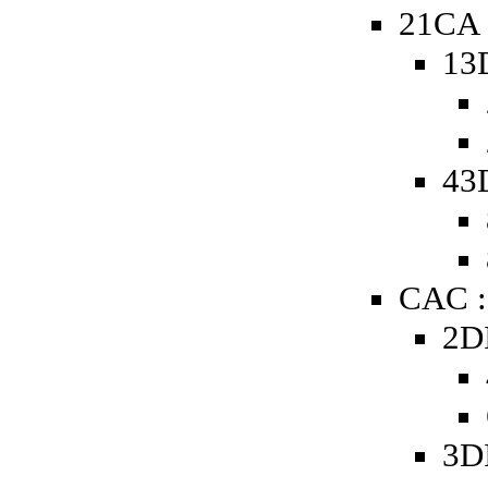
21CA 
13
43
CAC :
2D
3D