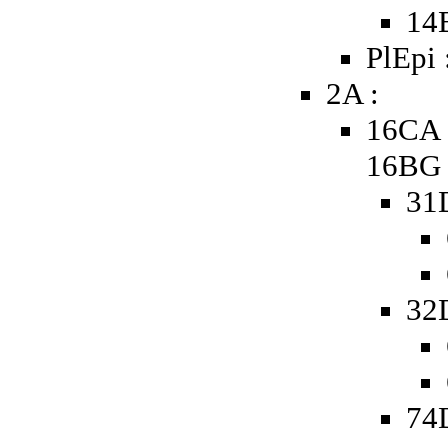
14
PlEpi 
2A :
16CA 
16BG
31
32
74D