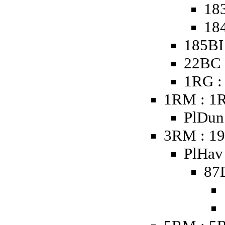
18
18
185BI
22BC 
1RG :
1RM : 1
PlDun 
3RM : 19
PlHav 
87