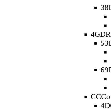
38
4GDR 
53D
69D
CCCo 
4D