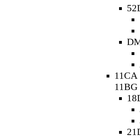
52D
DM
11CA 
11BG
18
21