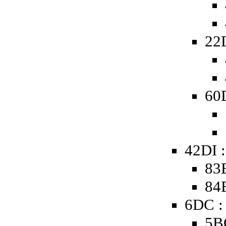
22
60D
42DI 
83
84B
6DC :
5B