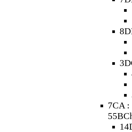
8D
3D
7CA :
55BCh
14