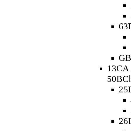
63D
GB
13CA 
50BCh
25
26