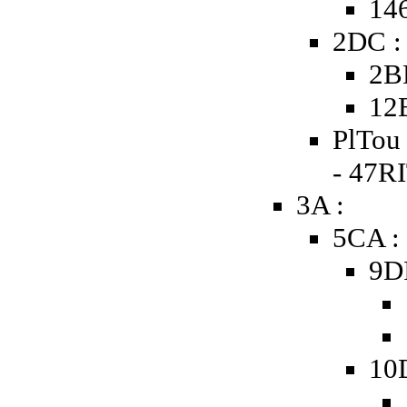
146
2DC :
2B
12
PlTou 
- 47R
3A :
5CA :
9D
10