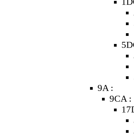
1D
5D
9A :
9CA :
17