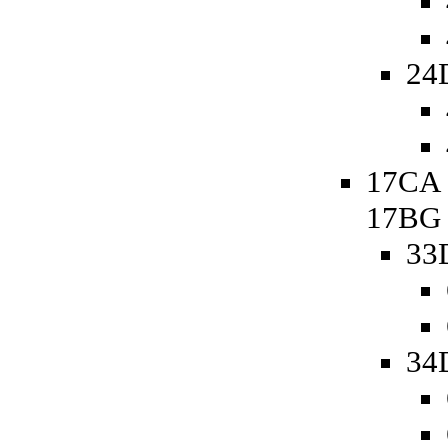
24
17CA 
17BG
33
34