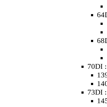
64D
68D
70DI :
139
140
73DI :
145