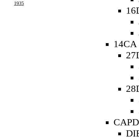
1935
16
14CA 
27
28
CAPDe
DIB