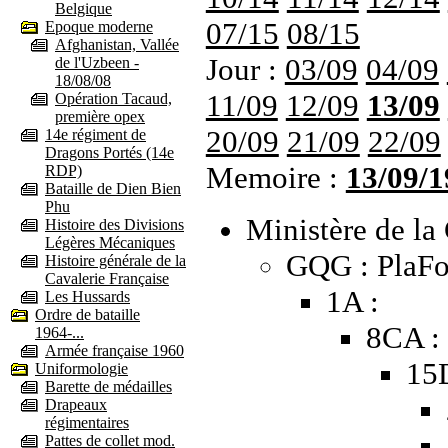
Belgique
07/15
08/15
Epoque moderne
Afghanistan, Vallée
Jour :
03/09
04/09
de l'Uzbeen -
18/08/08
11/09
12/09
13/09
Opération Tacaud,
première opex
20/09
21/09
22/09
14e régiment de
Dragons Portés (14e
Memoire :
13/09/1
RDP)
Bataille de Dien Bien
Phu
Ministère de la 
Histoire des Divisions
Légères Mécaniques
GQG : PlaFo
Histoire générale de la
Cavalerie Française
1A :
Les Hussards
Ordre de bataille
8CA :
1964-...
Armée française 1960
15
Uniformologie
Barette de médailles
Drapeaux
régimentaires
Pattes de collet mod.