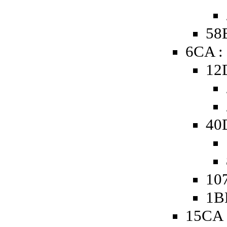
58B
6CA :
12
40
107
1B
15CA 