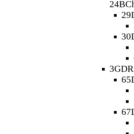
24BCh
29
30
3GDR 
65D
67D