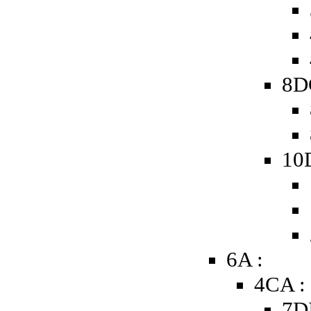
8D
10
6A :
4CA :
7D