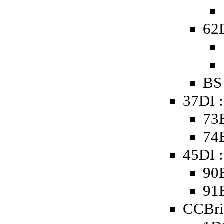
62D
BS
37DI 
73
74
45DI :
90
91
CCBri