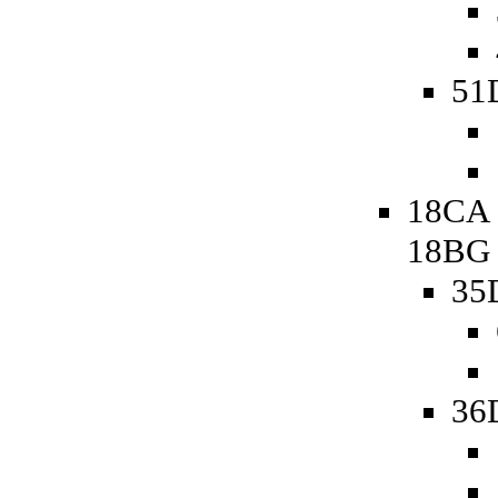
51D
18CA 
18BG
35
36