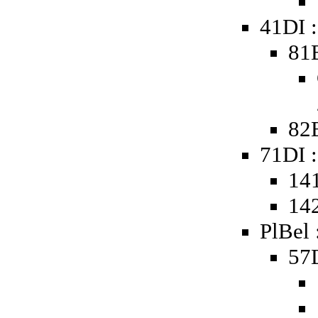
41DI 
81
82B
71DI :
141
142
PlBel 
57D