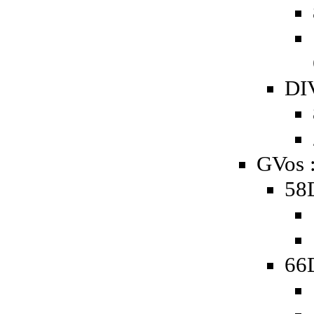
DIV
GVos 
58D
66D