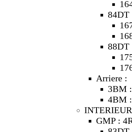
164
84DT 
167
168
88DT 
175
176
Arriere :
3BM 
4BM 
INTERIEUR
GMP : 4R
83DT 