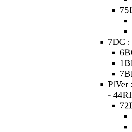
75D
7DC :
6B
1B
7B
PlVer 
- 44RI
72D