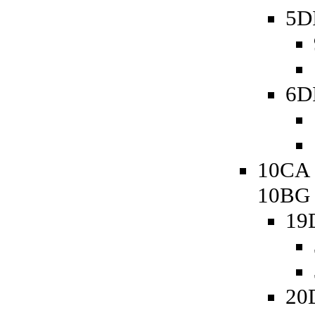
5D
6D
10CA 
10BG
19
20