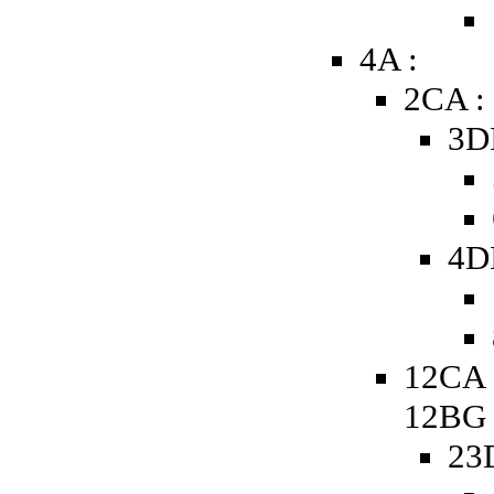
4A :
2CA :
3D
4D
12CA 
12BG
23