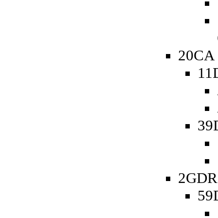
20CA 
11
39
2GDR 
59D