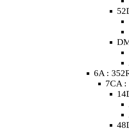
52D
DM
6A : 352
7CA :
14
48D