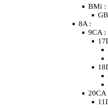
BMi :
GB
8A :
9CA :
17
18
20CA 
11