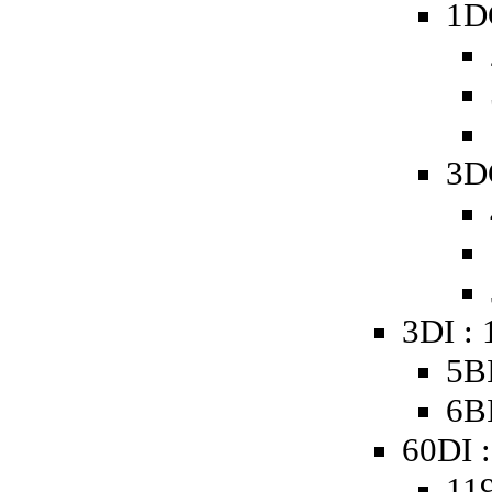
1D
3D
3DI :
5BI
6BI
60DI :
119