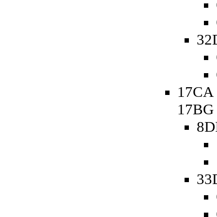
32
17CA 
17BG
8D
33