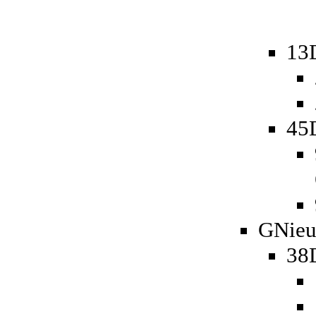
13
45D
GNieu
38