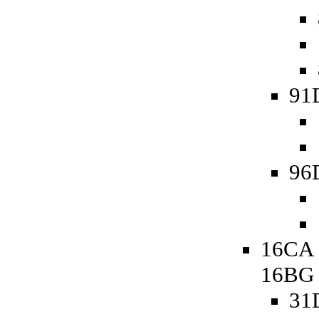
91
96
16CA 
16BG
31