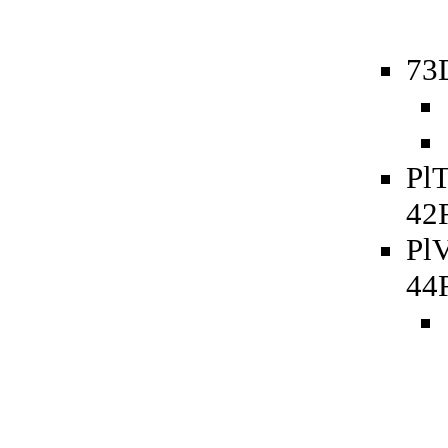
73D
PlT
42
PlV
44