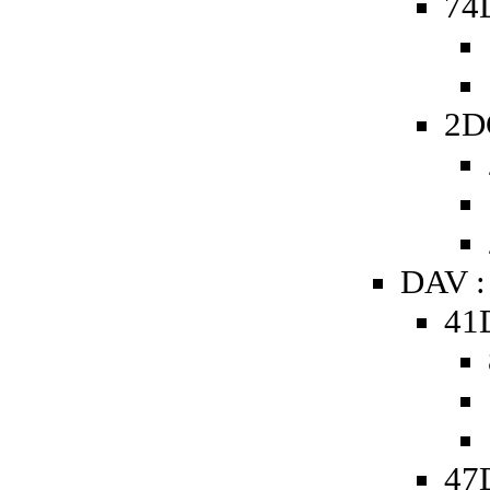
74D
2D
DAV :
41
47D