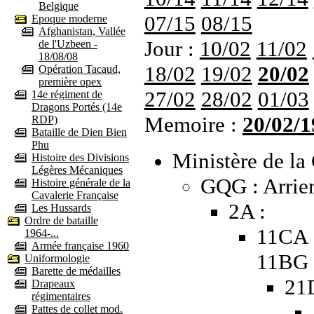
Belgique
07/15
08/15
Epoque moderne
Afghanistan, Vallée
Jour :
10/02
11/02
de l'Uzbeen -
18/08/08
18/02
19/02
20/02
Opération Tacaud,
première opex
27/02
28/02
01/03
14e régiment de
Dragons Portés (14e
Memoire :
20/02/1
RDP)
Bataille de Dien Bien
Phu
Ministère de la 
Histoire des Divisions
Légères Mécaniques
GQG : Arrier
Histoire générale de la
Cavalerie Française
2A :
Les Hussards
Ordre de bataille
11CA 
1964-...
Armée française 1960
11BG
Uniformologie
Barette de médailles
21
Drapeaux
régimentaires
Pattes de collet mod.