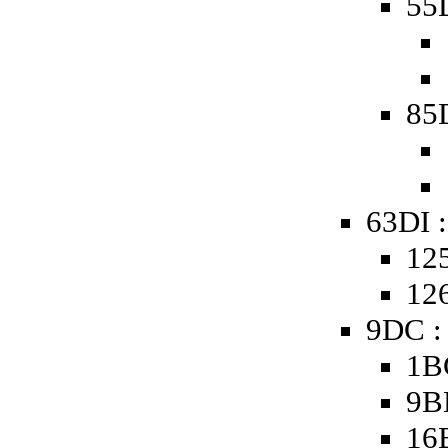
55
85
63DI :
125
126
9DC :
1B
9B
16