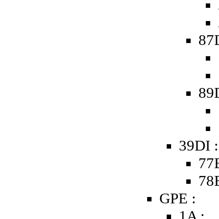
87
89
39DI 
77B
78B
GPE :
1A :