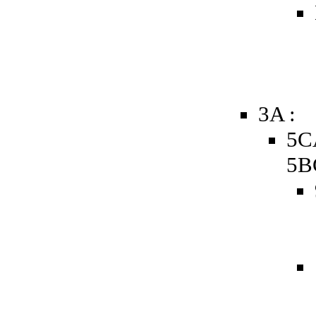
3A :
5CA
5B