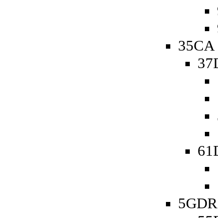
35CA 
37
61D
5GDR 