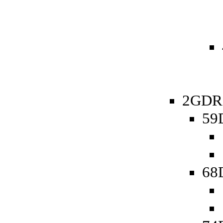
2GDR 
59D
68D