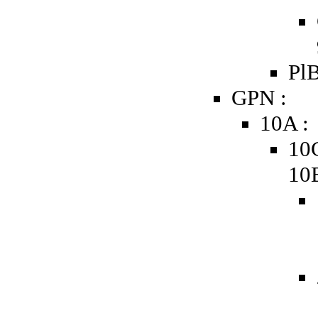
PlB
GPN :
10A :
10
10