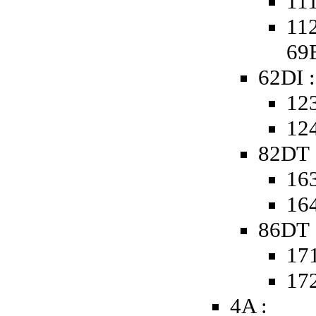
111
112
69
62DI :
123
124
82DT 
163
164
86DT 
171
172
4A :