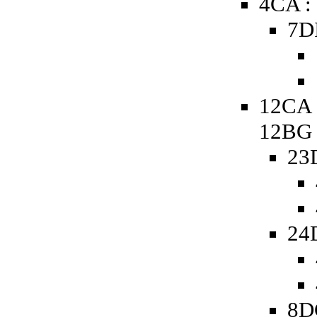
4CA :
7D
12CA 
12BG
23
24
8D