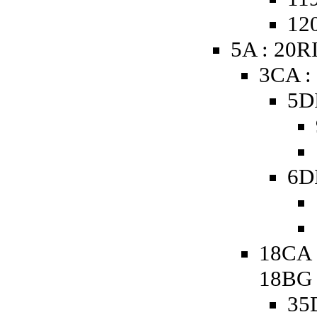
120
5A : 20R
3CA :
5D
6D
18CA 
18BG
35