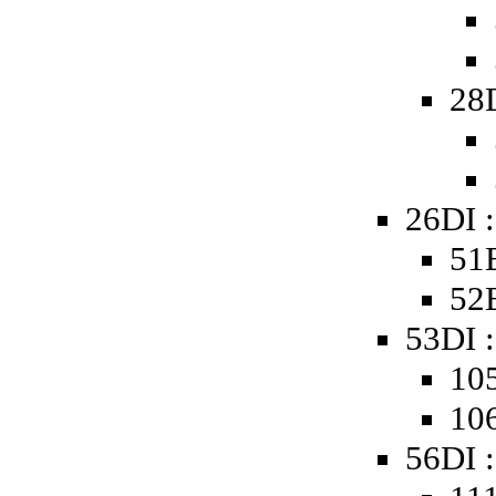
28
26DI 
51B
52B
53DI :
105
106
56DI :