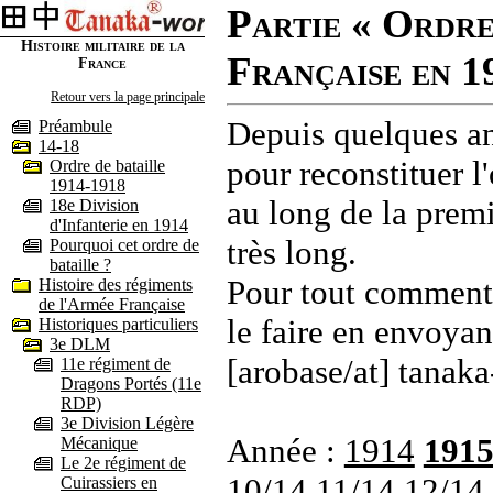
Partie « Ordre
Histoire militaire de la
Française en 1
France
Retour vers la page principale
Depuis quelques an
Préambule
14-18
pour reconstituer l'
Ordre de bataille
1914-1918
au long de la premi
18e Division
d'Infanterie en 1914
très long.
Pourquoi cet ordre de
bataille ?
Pour tout commenta
Histoire des régiments
de l'Armée Française
le faire en envoyan
Historiques particuliers
3e DLM
[arobase/at] tanaka
11e régiment de
Dragons Portés (11e
RDP)
3e Division Légère
Année :
1914
191
Mécanique
Le 2e régiment de
10/14
11/14
12/14
Cuirassiers en