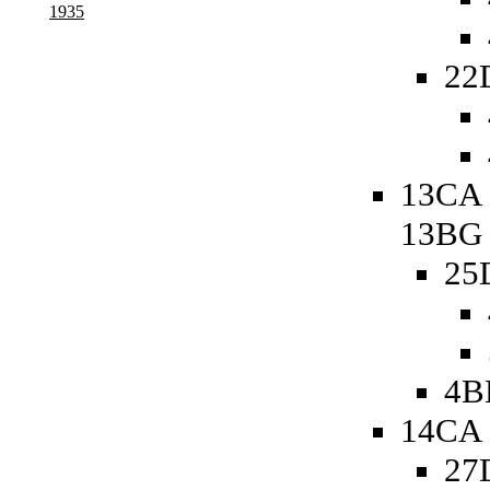
1935
22
13CA 
13BG
25
4B
14CA 
27