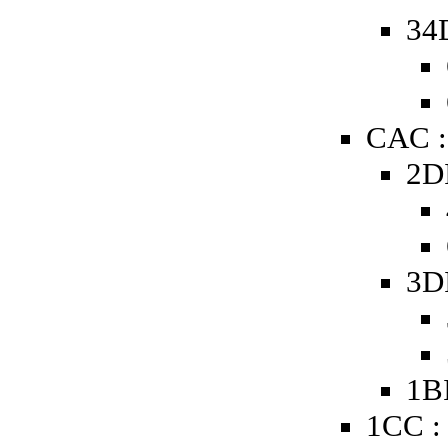
34
CAC :
2D
3D
1B
1CC :