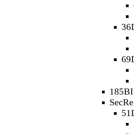
36
69D
185BI
SecRe
51