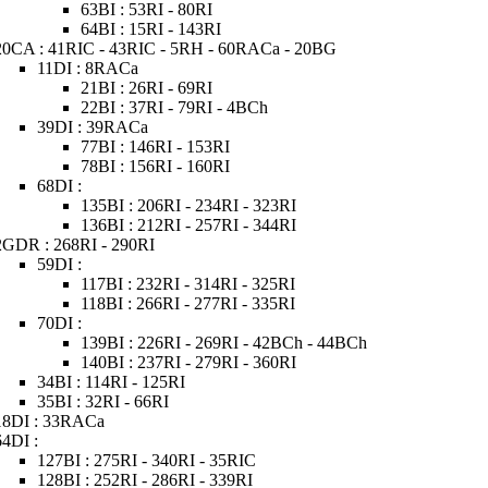
63BI : 53RI - 80RI
64BI : 15RI - 143RI
20CA : 41RIC - 43RIC - 5RH - 60RACa - 20BG
11DI : 8RACa
21BI : 26RI - 69RI
22BI : 37RI - 79RI - 4BCh
39DI : 39RACa
77BI : 146RI - 153RI
78BI : 156RI - 160RI
68DI :
135BI : 206RI - 234RI - 323RI
136BI : 212RI - 257RI - 344RI
2GDR : 268RI - 290RI
59DI :
117BI : 232RI - 314RI - 325RI
118BI : 266RI - 277RI - 335RI
70DI :
139BI : 226RI - 269RI - 42BCh - 44BCh
140BI : 237RI - 279RI - 360RI
34BI : 114RI - 125RI
35BI : 32RI - 66RI
18DI : 33RACa
64DI :
127BI : 275RI - 340RI - 35RIC
128BI : 252RI - 286RI - 339RI