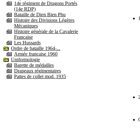
14e régiment de Dragons Portés
(14e RDP)
Bataille de Dien Bien Phu
Histoire des Divisions Légères
Mécaniques
Histoire générale de la Cavalerie
Française
Les Hussards
Ordre de bataille 1964-...
Armée française 1960
Uniformologie
Barette de médailles
Drapeaux régimentaires
Pattes de collet mod. 1935