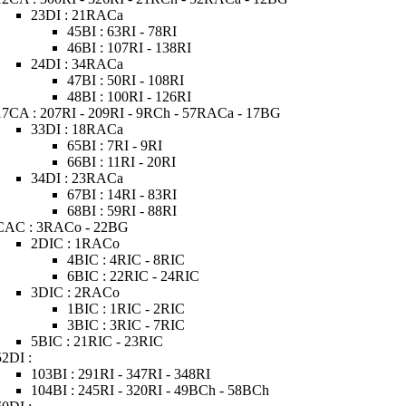
23DI : 21RACa
45BI : 63RI - 78RI
46BI : 107RI - 138RI
24DI : 34RACa
47BI : 50RI - 108RI
48BI : 100RI - 126RI
17CA : 207RI - 209RI - 9RCh - 57RACa - 17BG
33DI : 18RACa
65BI : 7RI - 9RI
66BI : 11RI - 20RI
34DI : 23RACa
67BI : 14RI - 83RI
68BI : 59RI - 88RI
CAC : 3RACo - 22BG
2DIC : 1RACo
4BIC : 4RIC - 8RIC
6BIC : 22RIC - 24RIC
3DIC : 2RACo
1BIC : 1RIC - 2RIC
3BIC : 3RIC - 7RIC
5BIC : 21RIC - 23RIC
52DI :
103BI : 291RI - 347RI - 348RI
104BI : 245RI - 320RI - 49BCh - 58BCh