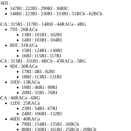
74DI :
147BI : 222RI - 299RI - 36RIC
148BI : 223RI - 230RI - 333RI - 51BCh - 62BCh
4CA : 315RI - 317RI - 14RH - 44RACa - 4BG
7DI : 26RACa
13BI : 101RI - 102RI
14BI : 103RI - 104RI
8DI : 31RACa
15BI : 124RI - 130RI
16BI : 115RI - 117RI
5CA : 313RI - 331RI - 8RCh - 45RACa - 5BG
9DI : 30RACa
17BI : 4RI - 82RI
18BI : 113RI - 131RI
10DI : 13RACa
19BI : 46RI - 89RI
20BI : 31RI - 76RI
6CA : 46RACa - 6BG
12DI : 25RACa
23BI : 54RI - 67RI
24BI : 106RI - 132RI
40DI : 40RACa
79BI : 154RI - 155RI - 26BCh
80BI : 150RI - 161RI - 25BCh - 29BCh