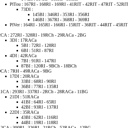
PlTou : 167RI - 168RI - 169RI - 41RIT - 42RIT - 47RIT - 52RI
73DI :
145BI : 346RI - 353RI - 356RI
146BI : 367RI - 368RI - 369RI
PlVer : 164RI - 165RI - 166RI - 15RIT - 36RIT - 44RIT - 45RI
2CA : 272RI - 328RI - 19RCh - 29RACa - 2BG
3DI : 17RACa
5BI : 72RI - 128RI
6BI : 51RI - 87RI
4DI : 42RACa
7BI : 91RI - 147RI
87BI : 120RI - 9BCh - 18BCh
9CA : 7RH - 49RACa - 9BG
17DI : 20RACa
33BI : 68RI - 90RI
36BI : 77RI - 135RI
11CA : 293RI - 337RI - 2RCh - 28RACa - 11BG
21DI : 51RACa
41BI : 64RI - 65RI
42BI : 93RI - 137RI
22DI : 35RACa
43BI : 62RI - 116RI
44BI : 19RI - 118RI
12CA : 300RI - 326RI - 21RCh - 52RACa - 12BG