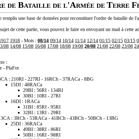
e de Bataille de l'Armée de Terre F
 remplis une base de données pour reconstituer l'ordre de bataille de l'
ujet de cette partie, vous pouvez le faire en envoyant un mail à cette ad
1917
1918
- Mois :
08/14
09/14
10/14
11/14
12/14
01/15
02/15
03/15
0
3/08
14/08
15/08
16/08
17/08
18/08
19/08
20/08
21/08
22/08
23/08
24
re :
e - PlaFor
8CA : 210RI - 227RI - 16RCh - 37RACa - 8BG
15DI : 48RACa
29BI : 56RI - 134RI
30BI : 10RI - 27RI
16DI : 1RACa
31BI : 85RI - 95RI
32BI : 13RI - 29RI
13CA : 3RCh - 53RACa - 41BCh - 43BCh - 50BCh - 13BG
25DI : 36RACa
49BI : 38RI - 86RI
50BI : 16RI - 98RI