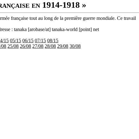
rançaise en 1914-1918 »
armée française tout au long de la première guerre mondiale. Ce travail
resse : tanaka [arobase/at] tanaka-world [point] net
4/15
05/15
06/15
07/15
08/15
/08
25/08
26/08
27/08
28/08
29/08
30/08