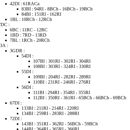
42DI : 61RACa
83BI : 94RI - 8BCh - 16BCh - 19BCh
84BI : 151RI - 162RI
1BL : 10RCh - 12RCh
7DC :
6BC : 11RC - 12RC
1BD : 7RD - 13RD
7BL : 1RCh - 20RCh
s3A :
3GDR :
54DI :
107BI : 301RI - 302RI - 304RI
108BI : 303RI - 324RI - 330RI
55DI :
109BI : 204RI - 282RI - 289RI
110BI : 231RI - 246RI - 276RI
56DI :
111BI : 294RI - 354RI - 355RI
112BI : 350RI - 361RI - 65BCh - 66BCh - 69BCh
67DI :
133BI : 211RI - 214RI - 220RI
134BI : 259RI - 283RI - 288RI
72DI :
143BI : 351RI - 362RI - 56BCh - 59BCh
144BI : 364RI - 365RI - 366RI