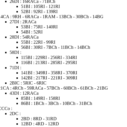
26DI : 16RACa - 71BCh
51BI : 105RI - 121RI
52BI : 92RI - 139RI
14CA : 9RH - 6RACa - 1RAM - 13BCh - 30BCh - 14BG
27DI : 2RACa
53BI : 75RI - 140RI
54BI : 52RI
28DI : 54RACa
55BI : 22RI - 99RI
56BI : 30RI - 7BCh - 11BCh - 14BCh
58DI :
115BI : 229RI - 256RI - 334RI
116BI : 213RI - 285RI - 295RI
71DI :
141BI : 349RI - 358RI - 370RI
142BI : 217RI - 221RI - 309RI
2BIC : 5RIC - 6RIC
21CA : 4RCh - 59RACa - 57BCh - 60BCh - 61BCh - 21BG
43DI : 12RACa
85BI : 149RI - 158RI
86BI : 1BCh - 3BCh - 10BCh - 31BCh
CCCo :
2DC :
2BD : 8RD - 31RD
12BD : 4RD - 12RD