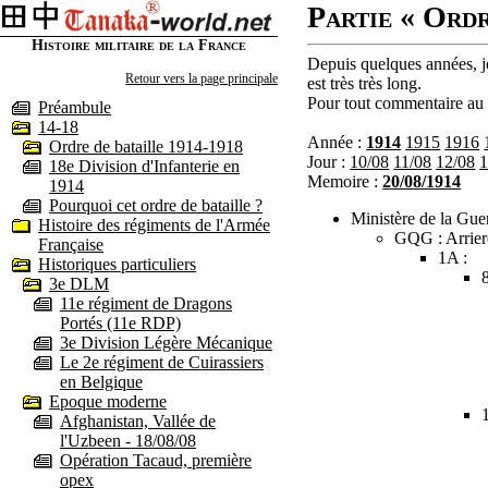
Partie « Ordr
Histoire militaire de la France
Depuis quelques années, je
Retour vers la page principale
est très très long.
Pour tout commentaire au s
Préambule
14-18
Année :
1914
1915
1916
Ordre de bataille 1914-1918
Jour :
10/08
11/08
12/08
1
18e Division d'Infanterie en
Memoire :
20/08/1914
1914
Pourquoi cet ordre de bataille ?
Ministère de la Guer
Histoire des régiments de l'Armée
GQG : Arrier
Française
1A :
Historiques particuliers
3e DLM
11e régiment de Dragons
Portés (11e RDP)
3e Division Légère Mécanique
Le 2e régiment de Cuirassiers
en Belgique
Epoque moderne
Afghanistan, Vallée de
l'Uzbeen - 18/08/08
Opération Tacaud, première
opex