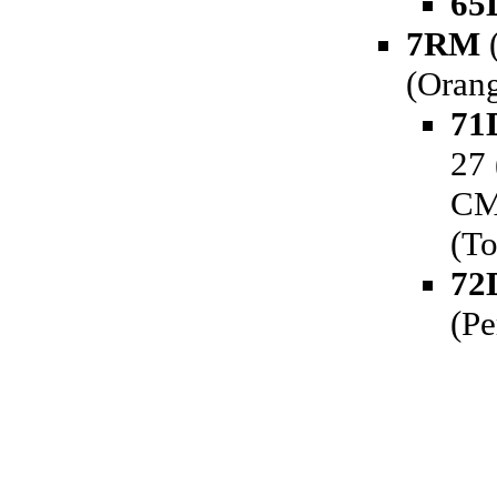
65
7RM
(
(Orang
71
27 
CM
(To
72
(Pe