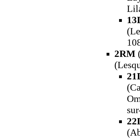
Lil
13
(L
108
2RM
(
(Lesqu
21
(Ca
Ome
sur
22
(Ab