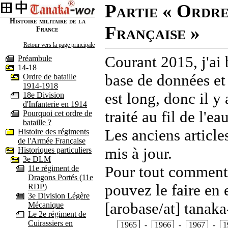
Partie « Ordre
Histoire militaire de la
Française »
France
Retour vers la page principale
Courant 2015, j'ai 
Préambule
14-18
base de données et
Ordre de bataille
1914-1918
est long, donc il y
18e Division
d'Infanterie en 1914
traité au fil de l'
Pourquoi cet ordre de
bataille ?
Les anciens article
Histoire des régiments
de l'Armée Française
mis à jour.
Historiques particuliers
3e DLM
Pour tout commentai
11e régiment de
Dragons Portés (11e
pouvez le faire en 
RDP)
3e Division Légère
[arobase/at] tanaka
Mécanique
Le 2e régiment de
Cuirassiers en
1965
-
1966
-
1967
-
1