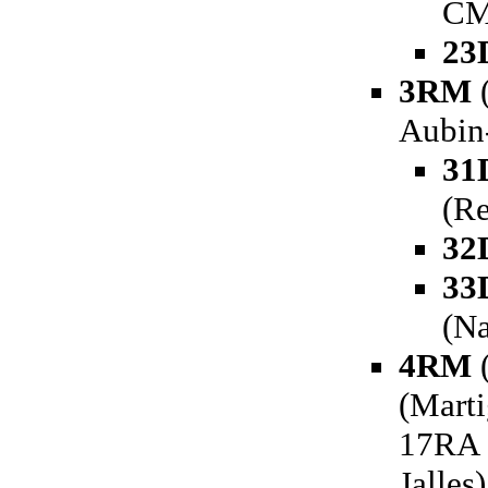
CM
23
3RM
(
Aubin
31
(R
32
33
(Na
4RM
(
(Marti
17RA (
Jalles)