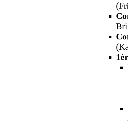
(Fr
Co
Bri
Co
(Ka
1èr