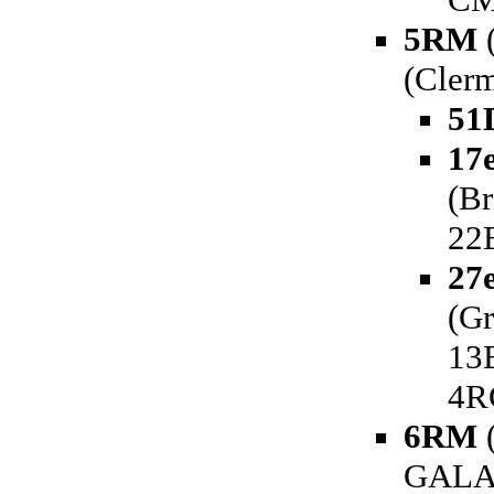
5RM
(
(Cler
51
17
(Br
22
27
(Gr
13
4R
6RM
(
GALAT