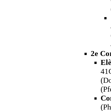
2e Co
El
41
(Do
(Pf
Co
(Ph