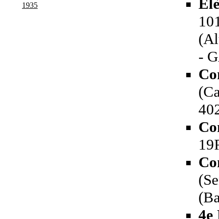
El
1935
10
(Al
- G
Co
(Ca
40
Co
19
Co
(Se
(Ba
4e 