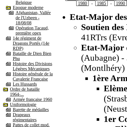
Belgique
1980
-
1985
-
1990
Epoque moderne
Afghanistan, Vallée
Etat-Major de
de l'Uzbeen -
18/08/08
Soutien des
Opération Tacaud,
première opex
41RTrs (Evr
14e régiment de
Dragons Portés (14e
Etat-Major 
RDP)
Bataille de Dien Bien
(Aubagne) - 
Phu
Histoire des Divisions
(Montlhéry)
Légères Mécaniques
Histoire générale de la
1ère Ar
Cavalerie Française
Les Hussards
Elème
Ordre de bataille
1964-...
(Stras
Armée française 1960
Uniformologie
(Neust
Barette de médailles
Drapeaux
1er C
régimentaires
Pattes de collet mod.