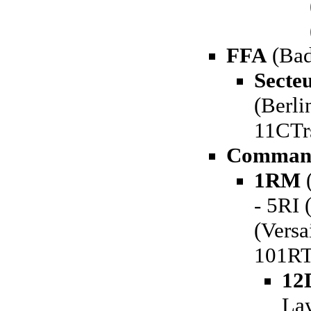
FFA
(Bad
Secteu
(Berli
11CTrs
Command
1RM
(
- 5RI 
(Versa
101RT
12
Lay