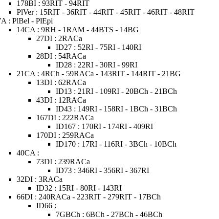
178BI : 93RIT - 94RIT
PlVer : 15RIT - 36RIT - 44RIT - 45RIT - 46RIT - 48RIT
7A : PlBel - PlEpi
14CA : 9RH - 1RAM - 44BTS - 14BG
27DI : 2RACa
ID27 : 52RI - 75RI - 140RI
28DI : 54RACa
ID28 : 22RI - 30RI - 99RI
21CA : 4RCh - 59RACa - 143RIT - 144RIT - 21BG
13DI : 62RACa
ID13 : 21RI - 109RI - 20BCh - 21BCh
43DI : 12RACa
ID43 : 149RI - 158RI - 1BCh - 31BCh
167DI : 222RACa
ID167 : 170RI - 174RI - 409RI
170DI : 259RACa
ID170 : 17RI - 116RI - 3BCh - 10BCh
40CA :
73DI : 239RACa
ID73 : 346RI - 356RI - 367RI
32DI : 3RACa
ID32 : 15RI - 80RI - 143RI
66DI : 240RACa - 223RIT - 279RIT - 17BCh
ID66 :
7GBCh : 6BCh - 27BCh - 46BCh