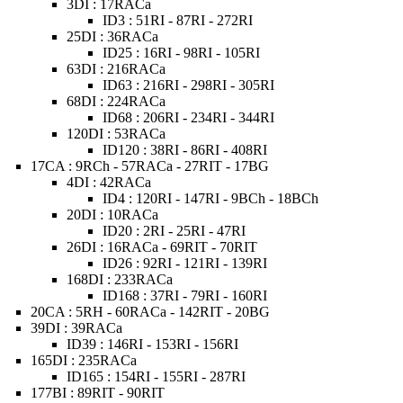
3DI : 17RACa
ID3 : 51RI - 87RI - 272RI
25DI : 36RACa
ID25 : 16RI - 98RI - 105RI
63DI : 216RACa
ID63 : 216RI - 298RI - 305RI
68DI : 224RACa
ID68 : 206RI - 234RI - 344RI
120DI : 53RACa
ID120 : 38RI - 86RI - 408RI
17CA : 9RCh - 57RACa - 27RIT - 17BG
4DI : 42RACa
ID4 : 120RI - 147RI - 9BCh - 18BCh
20DI : 10RACa
ID20 : 2RI - 25RI - 47RI
26DI : 16RACa - 69RIT - 70RIT
ID26 : 92RI - 121RI - 139RI
168DI : 233RACa
ID168 : 37RI - 79RI - 160RI
20CA : 5RH - 60RACa - 142RIT - 20BG
39DI : 39RACa
ID39 : 146RI - 153RI - 156RI
165DI : 235RACa
ID165 : 154RI - 155RI - 287RI
177BI : 89RIT - 90RIT