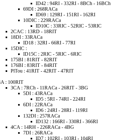
ID42 : 94RI - 332RI - 8BCh - 16BCh
69DI : 268RACa
ID69 : 129RI - 151RI - 162RI
10DIC : 229RACa
ID10C : 33RIC - 52RIC - 53RIC
2CAC : 13RD - 18RIT
18DI : 33RACa
ID18 : 32RI - 66RI - 77RI
15DIC :
ID15C : 2RIC - 5RIC - 6RIC
175BI : 81RIT - 82RIT
176BI : 83RIT - 84RIT
PlTou : 41RIT - 42RIT - 47RIT
4A : 100RIT
3CA : 7RCh - 11RACa - 26RIT - 3BG
5DI : 43RACa
ID5 : 5RI - 74RI - 224RI
6DI : 22RACa
ID6 : 24RI - 28RI - 119RI
132DI : 257RACa
ID132 : 166RI - 330RI - 366RI
4CA : 14RH - 226RACa - 4BG
7DI : 26RACa
ID7 : 102RI - 103RI - 104RI