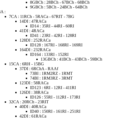
8GBCh : 28BCh - 67BCh - 68BCh
9GBCh : 5BCh - 24BCh - 64BCh
8A :
7CA : 11RCh - 5RACa - 67RIT - 7BG
14DI : 47RACa
ID14 : 35RI - 44RI - 60RI
41DI : 4RACa
ID41 : 23RI - 42RI - 128RI
128DI : 252RACa
ID128 : 167RI - 168RI - 169RI
164DI : 232RACa
ID164 : 133RI - 152RI
13GBCh : 41BCh - 43BCh - 59BCh
15CA : 6RH - 15BG
37DI : 6RChA - RAAf
73BI : 1RM2RZ - 1RMT
74BI : 1RM3RZ - 3RMT
123DI : 58RACa
ID123 : 6RI - 12RI - 411RI
126DI : 38RACa
ID126 : 55RI - 112RI - 173RI
32CA : 20RCh - 23RIT
40DI : 40RACa
ID40 : 150RI - 161RI - 251RI
42DI : 61RACa