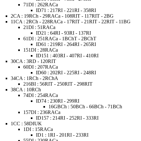
71DI : 262RACa
ID71 : 217RI - 221RI - 358RI
2CA : 19RCh - 29RACa - 108RIT - 117RIT - 2BG
11CA : 2RCh - 228RACa - 17RIT - 21RIT - 22RIT - 11BG
21DI : 51RACa
ID21 : 64RI - 93RI - 137RI
61DI : 251RACa - 1BChT - 2BChT
ID61 : 219RI - 264RI - 265RI
151DI : 28RACa
ID151 : 403RI - 407RI - 410RI
30CA : 3RD - 120RIT
60DI : 207RACa
ID60 : 202RI - 225RI - 248RI
34CA : 1RCh - 2RChA
216BI : 56RIT - 250RIT - 298RIT
38CA : 10RCh
74DI : 254RACa
ID74 : 230RI - 299RI
16GBCh : 50BCh - 66BCh - 71BCh
157DI : 236RACa
ID157 : 214RI - 252RI - 333RI
1CC : 58DIUK
1DI : 15RACa
ID1 : 1RI - 201RI - 233RI
55DI : 230RACa