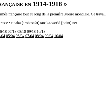
rançaise en 1914-1918 »
armée française tout au long de la première guerre mondiale. Ce travail
resse : tanaka [arobase/at] tanaka-world [point] net
6/18
07/18
08/18
09/18
10/18
/04
05/04
06/04
07/04
08/04
09/04
10/04