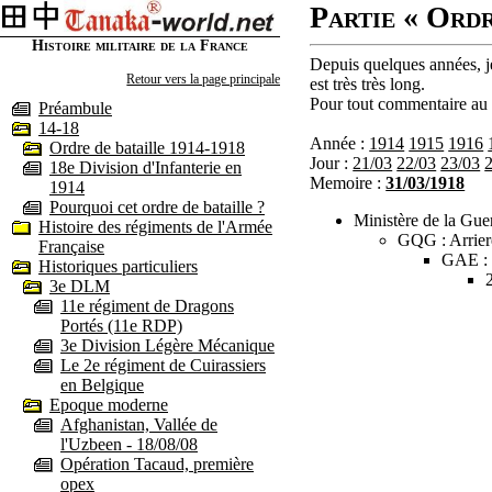
Partie « Ordr
Histoire militaire de la France
Depuis quelques années, je
Retour vers la page principale
est très très long.
Pour tout commentaire au s
Préambule
14-18
Année :
1914
1915
1916
Ordre de bataille 1914-1918
Jour :
21/03
22/03
23/03
18e Division d'Infanterie en
Memoire :
31/03/1918
1914
Pourquoi cet ordre de bataille ?
Ministère de la Guer
Histoire des régiments de l'Armée
GQG : Arrier
Française
GAE :
Historiques particuliers
3e DLM
11e régiment de Dragons
Portés (11e RDP)
3e Division Légère Mécanique
Le 2e régiment de Cuirassiers
en Belgique
Epoque moderne
Afghanistan, Vallée de
l'Uzbeen - 18/08/08
Opération Tacaud, première
opex