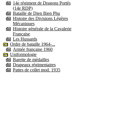
14e régiment de Dragons Portés
(14e RDP)
Bataille de Dien Bien Phu
Histoire des Divisions Légères
Mécaniques
Histoire générale de la Cavalerie
Française
Les Hussards
Ordre de bataille 1964-...
Armée française 1960
Uniformologie
Barette de médailles
Drapeaux régimentaires
Pattes de collet mod. 1935