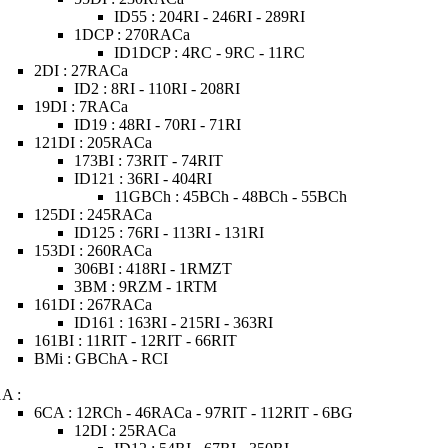
ID55 : 204RI - 246RI - 289RI
1DCP : 270RACa
ID1DCP : 4RC - 9RC - 11RC
2DI : 27RACa
ID2 : 8RI - 110RI - 208RI
19DI : 7RACa
ID19 : 48RI - 70RI - 71RI
121DI : 205RACa
173BI : 73RIT - 74RIT
ID121 : 36RI - 404RI
11GBCh : 45BCh - 48BCh - 55BCh
125DI : 245RACa
ID125 : 76RI - 113RI - 131RI
153DI : 260RACa
306BI : 418RI - 1RMZT
3BM : 9RZM - 1RTM
161DI : 267RACa
ID161 : 163RI - 215RI - 363RI
161BI : 11RIT - 12RIT - 66RIT
BMi : GBChA - RCI
1A :
6CA : 12RCh - 46RACa - 97RIT - 112RIT - 6BG
12DI : 25RACa