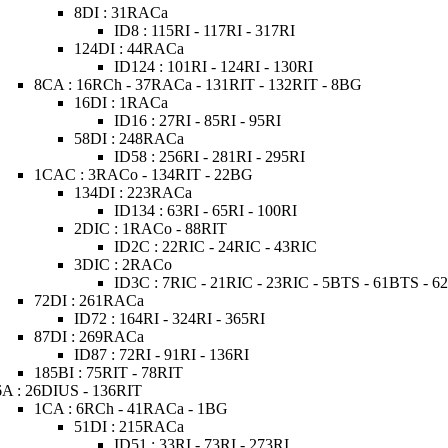
8DI : 31RACa
ID8 : 115RI - 117RI - 317RI
124DI : 44RACa
ID124 : 101RI - 124RI - 130RI
8CA : 16RCh - 37RACa - 131RIT - 132RIT - 8BG
16DI : 1RACa
ID16 : 27RI - 85RI - 95RI
58DI : 248RACa
ID58 : 256RI - 281RI - 295RI
1CAC : 3RACo - 134RIT - 22BG
134DI : 223RACa
ID134 : 63RI - 65RI - 100RI
2DIC : 1RACo - 88RIT
ID2C : 22RIC - 24RIC - 43RIC
3DIC : 2RACo
ID3C : 7RIC - 21RIC - 23RIC - 5BTS - 61BTS - 
72DI : 261RACa
ID72 : 164RI - 324RI - 365RI
87DI : 269RACa
ID87 : 72RI - 91RI - 136RI
185BI : 75RIT - 78RIT
6A : 26DIUS - 136RIT
1CA : 6RCh - 41RACa - 1BG
51DI : 215RACa
ID51 : 33RI - 73RI - 273RI