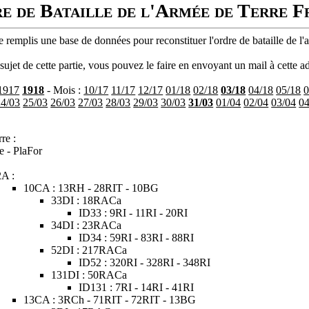
e de Bataille de l'Armée de Terre F
 remplis une base de données pour reconstituer l'ordre de bataille de l'
ujet de cette partie, vous pouvez le faire en envoyant un mail à cette ad
1917
1918
- Mois :
10/17
11/17
12/17
01/18
02/18
03/18
04/18
05/18
0
24/03
25/03
26/03
27/03
28/03
29/03
30/03
31/03
01/04
02/04
03/04
04
re :
e - PlaFor
2A :
10CA : 13RH - 28RIT - 10BG
33DI : 18RACa
ID33 : 9RI - 11RI - 20RI
34DI : 23RACa
ID34 : 59RI - 83RI - 88RI
52DI : 217RACa
ID52 : 320RI - 328RI - 348RI
131DI : 50RACa
ID131 : 7RI - 14RI - 41RI
13CA : 3RCh - 71RIT - 72RIT - 13BG