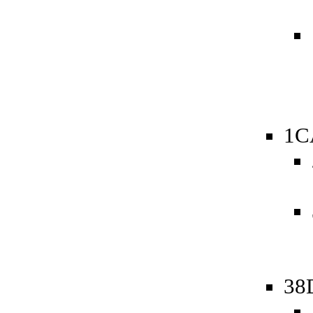
1C
38