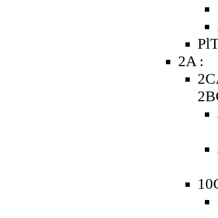
PlT
2A :
2C
2B
10