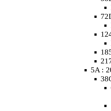
72
12
185
217
5A : 
38