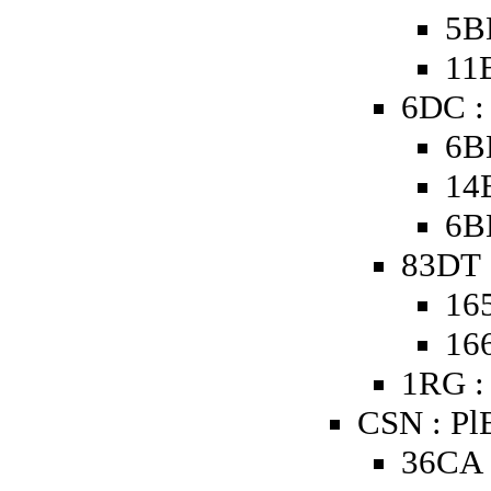
5B
11
6DC :
6B
14
6B
83DT 
16
16
1RG :
CSN : Pl
36CA 