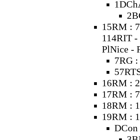
1DChA
2B
15RM : 7
114RIT -
PlNice - 
7RG :
57RTS
16RM : 2
17RM : 
18RM : 1
19RM : 
DCon 
3B