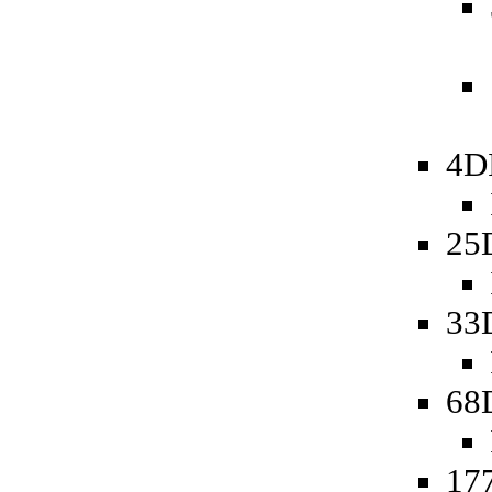
4D
25
33
68
177