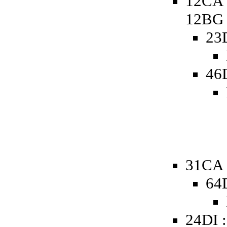
12CA 
12BG
23
46
31CA 
64
24DI 