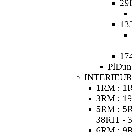
29
13
174
PlDun 
INTERIEUR
1RM : 1
3RM : 19
5RM : 5R
38RIT - 
6RM : 9R