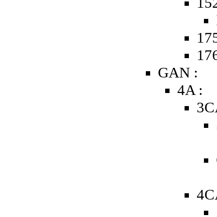
15
175
176
GAN :
4A :
3C
4C