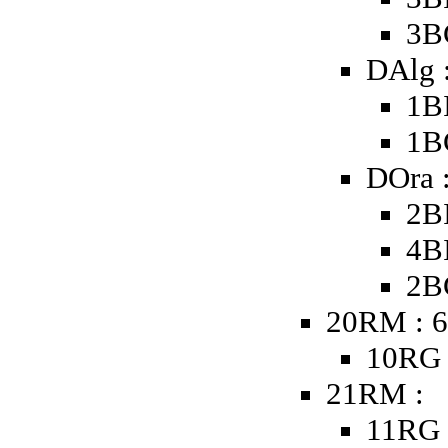
3B
DAlg 
1B
1B
DOra 
2B
4B
2B
20RM : 6
10RG 
21RM :
11RG 