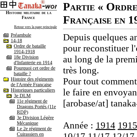
Partie « Ordre
Histoire militaire de la
Française en 1
France
Retour vers la page principale
Depuis quelques an
Préambule
14-18
pour reconstituer l'
Ordre de bataille
1914-1918
au long de la premi
18e Division
d'Infanterie en 1914
très long.
Pourquoi cet ordre de
bataille ?
Pour tout commenta
Histoire des régiments
de l'Armée Française
le faire en envoyan
Historiques particuliers
3e DLM
[arobase/at] tanaka
11e régiment de
Dragons Portés (11e
RDP)
3e Division Légère
Année :
1914
191
Mécanique
Le 2e régiment de
10/17
11/17
12/17
Cuirassiers en