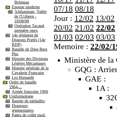
Belgique
07/18
08/18
Epoque moderne
Afghanistan, Vallée
Jour :
12/02
13/02
de l'Uzbeen -
18/08/08
20/02
21/02
22/02
Opération Tacaud,
première opex
01/03
02/03
03/03
14e régiment de
Dragons Portés (14e
Memoire :
22/02/1
RDP)
Bataille de Dien Bien
Phu
Ministère de la 
Histoire des Divisions
Légères Mécaniques
GQG : Arrier
Histoire générale de la
Cavalerie Française
GAE :
Les Hussards
Ordre de bataille
1A :
1964-...
Armée française 1960
32
Uniformologie
Barette de médailles
Drapeaux
régimentaires
Pattes de collet mod.