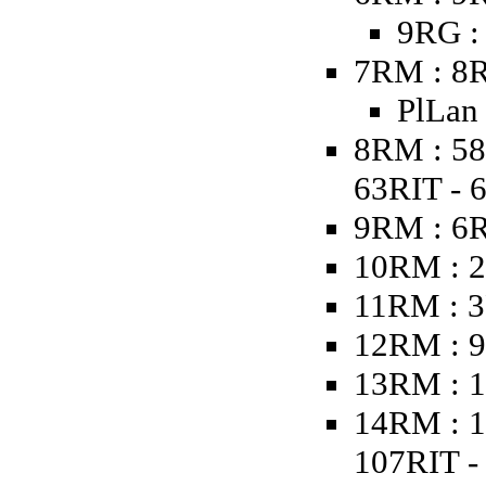
9RG :
7RM : 8R
PlLan
8RM : 58
63RIT - 
9RM : 6
10RM : 2
11RM : 3
12RM : 9
13RM : 1
14RM : 1
107RIT - 