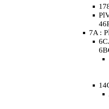
178
PlV
46
7A : P
6C
6B
14