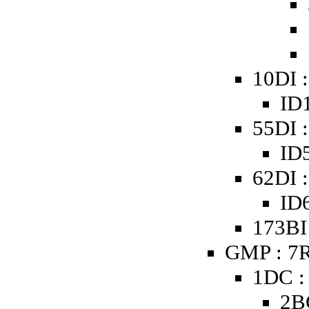
10DI 
ID1
55DI 
ID5
62DI 
ID6
173BI
GMP : 7R
1DC :
2B