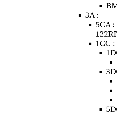
BM
3A :
5CA :
122RI
1CC :
1D
3D
5D