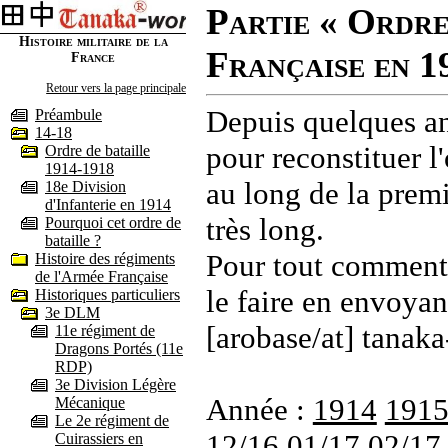
Partie « Ordre
Histoire militaire de la
Française en 1
France
Retour vers la page principale
Depuis quelques an
Préambule
14-18
pour reconstituer l'
Ordre de bataille
1914-1918
au long de la premi
18e Division
d'Infanterie en 1914
très long.
Pourquoi cet ordre de
bataille ?
Pour tout commenta
Histoire des régiments
de l'Armée Française
le faire en envoyan
Historiques particuliers
3e DLM
[arobase/at] tanaka
11e régiment de
Dragons Portés (11e
RDP)
3e Division Légère
Année :
1914
191
Mécanique
Le 2e régiment de
12/16
01/17
02/17
Cuirassiers en