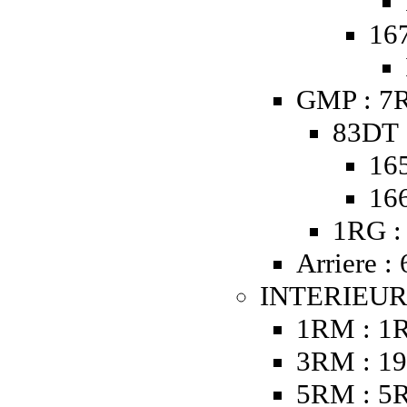
16
GMP : 7R
83DT 
16
16
1RG :
Arriere :
INTERIEUR
1RM : 1
3RM : 19
5RM : 5R