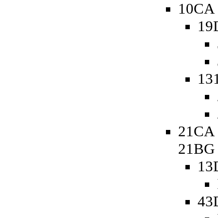
10CA 
19
13
21CA 
21BG
13
43