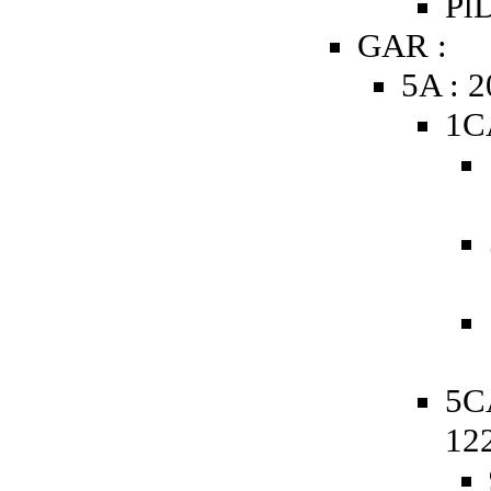
PlD
GAR :
5A : 
1C
5C
12