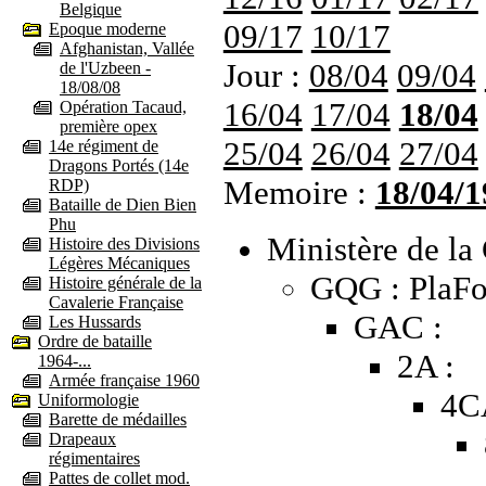
Belgique
09/17
10/17
Epoque moderne
Afghanistan, Vallée
Jour :
08/04
09/04
de l'Uzbeen -
18/08/08
16/04
17/04
18/04
Opération Tacaud,
première opex
25/04
26/04
27/04
14e régiment de
Dragons Portés (14e
Memoire :
18/04/1
RDP)
Bataille de Dien Bien
Phu
Ministère de la 
Histoire des Divisions
Légères Mécaniques
GQG : PlaFo
Histoire générale de la
Cavalerie Française
GAC :
Les Hussards
Ordre de bataille
2A :
1964-...
Armée française 1960
4C
Uniformologie
Barette de médailles
Drapeaux
régimentaires
Pattes de collet mod.