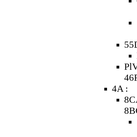
55
PlV
46
4A :
8C
8B