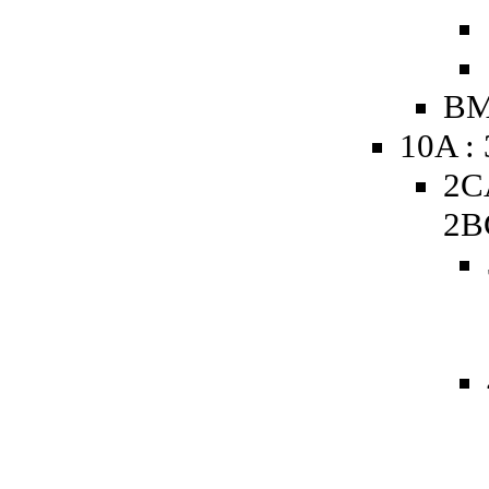
BM
10A :
2C
2B