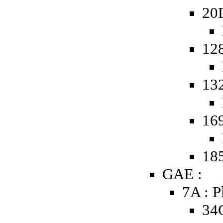
20
12
13
16
185
GAE :
7A : P
34