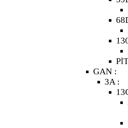
68
13
PlT
GAN :
3A :
13