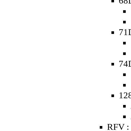
68D
71
74D
128
RFV :