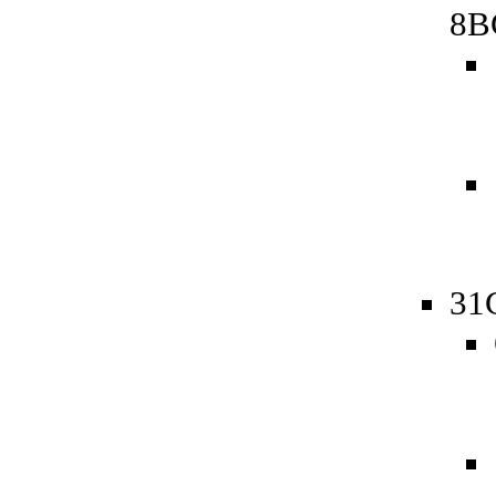
8B
31