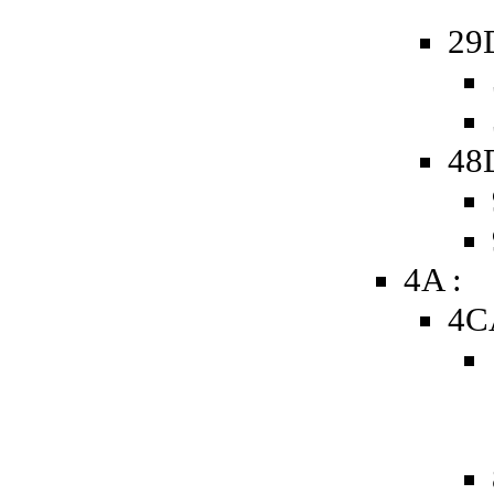
29
48D
4A :
4C