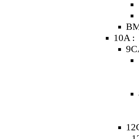
BM
10A :
9C
12
- 