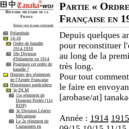
Partie « Ordre
Histoire militaire de la
Française en 1
France
Retour vers la page principale
Depuis quelques an
Préambule
14-18
pour reconstituer l'
Ordre de bataille
1914-1918
au long de la premi
18e Division
d'Infanterie en 1914
très long.
Pourquoi cet ordre de
bataille ?
Pour tout commenta
Histoire des régiments
de l'Armée Française
le faire en envoyan
Historiques particuliers
3e DLM
[arobase/at] tanaka
11e régiment de
Dragons Portés (11e
RDP)
3e Division Légère
Année :
1914
191
Mécanique
Le 2e régiment de
09/15
10/15
11/15
Cuirassiers en