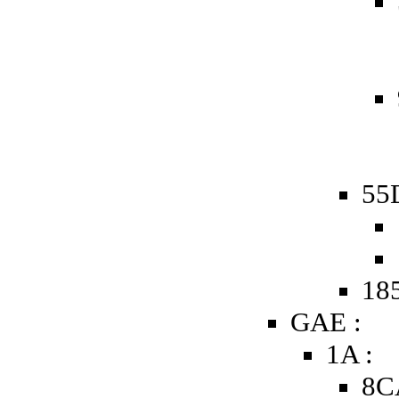
55D
185
GAE :
1A :
8C