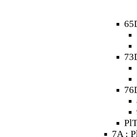
65D
73D
76D
PlT
7A : P