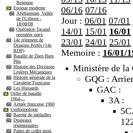
Belgique
06/16
07/16
Epoque moderne
Afghanistan, Vallée
Jour :
06/01
07/01
de l'Uzbeen -
18/08/08
14/01
15/01
16/01
Opération Tacaud,
première opex
23/01
24/01
25/01
14e régiment de
Dragons Portés (14e
Memoire :
16/01/1
RDP)
Bataille de Dien Bien
Phu
Ministère de la 
Histoire des Divisions
Légères Mécaniques
GQG : Arrier
Histoire générale de la
Cavalerie Française
GAC :
Les Hussards
Ordre de bataille
3A :
1964-...
Armée française 1960
5C
Uniformologie
Barette de médailles
12
Drapeaux
régimentaires
Pattes de collet mod.