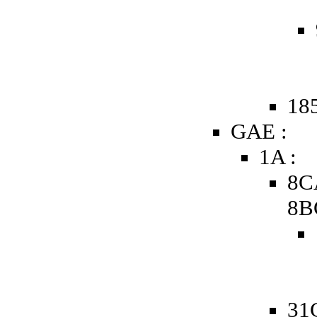
185
GAE :
1A :
8C
8B
31