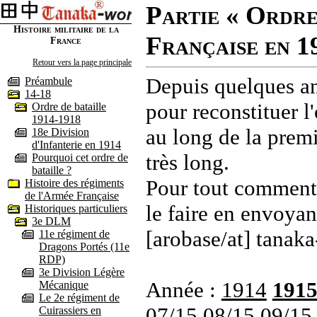
Partie « Ordre
Histoire militaire de la
Française en 1
France
Retour vers la page principale
Depuis quelques an
Préambule
14-18
pour reconstituer l'
Ordre de bataille
1914-1918
au long de la premi
18e Division
d'Infanterie en 1914
très long.
Pourquoi cet ordre de
bataille ?
Pour tout commenta
Histoire des régiments
de l'Armée Française
le faire en envoyan
Historiques particuliers
3e DLM
[arobase/at] tanaka
11e régiment de
Dragons Portés (11e
RDP)
3e Division Légère
Année :
1914
191
Mécanique
Le 2e régiment de
07/15
08/15
09/15
Cuirassiers en