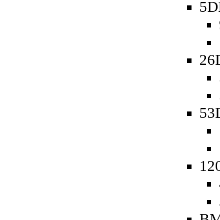
5D
26
53D
120
BM