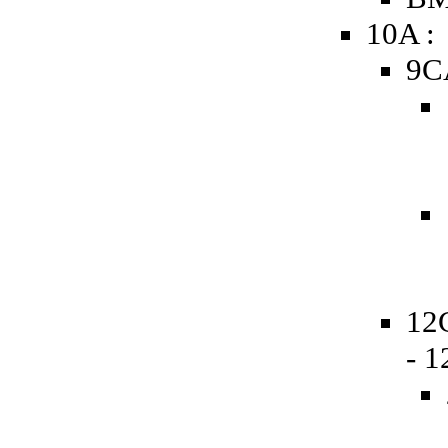
10A :
9C
12
- 