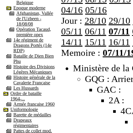
Belgique
04/16
05/16
Epoque moderne
Afghanistan, Vallée
Jour :
28/10
29/10
de l'Uzbeen -
18/08/08
05/11
06/11
07/11
Opération Tacaud,
première opex
14/11
15/11
16/11
14e régiment de
Dragons Portés (14e
Memoire :
07/11/1
RDP)
Bataille de Dien Bien
Phu
Ministère de la 
Histoire des Divisions
Légères Mécaniques
GQG : Arrier
Histoire générale de la
Cavalerie Française
GAC :
Les Hussards
Ordre de bataille
2A :
1964-...
Armée française 1960
4C
Uniformologie
Barette de médailles
Drapeaux
régimentaires
Pattes de collet mod.