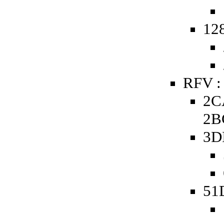
128
RFV :
2C
2B
3D
51D