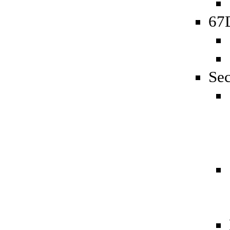
67D
Sec