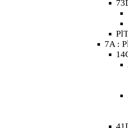
73D
PlT
7A : P
14
41