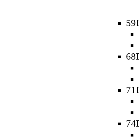
59D
68D
71
74D