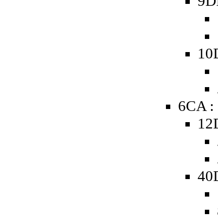
9D
10
6CA :
12
40