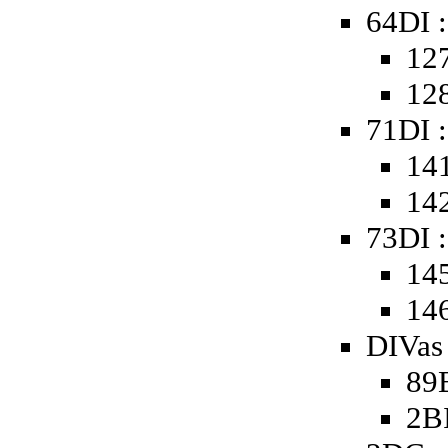
64DI :
127
128
71DI :
141
142
73DI :
145
146
DIVas 
89B
2B