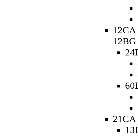
12CA 
12BG
24
60D
21CA 
13