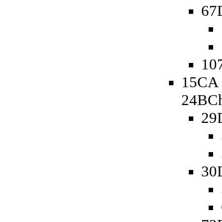
67D
107
15CA 
24BCh
29
30