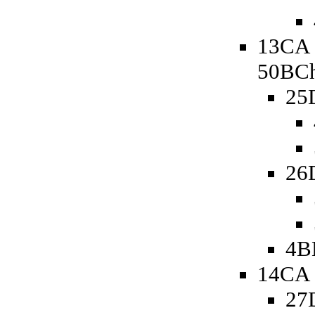
13CA 
50BCh
25
26
4B
14CA 
27