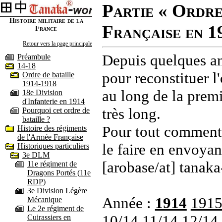
Partie « Ordre
Histoire militaire de la
Française en 1
France
Retour vers la page principale
Depuis quelques an
Préambule
14-18
pour reconstituer l'
Ordre de bataille
1914-1918
au long de la premi
18e Division
d'Infanterie en 1914
très long.
Pourquoi cet ordre de
bataille ?
Pour tout commenta
Histoire des régiments
de l'Armée Française
le faire en envoyan
Historiques particuliers
3e DLM
[arobase/at] tanaka
11e régiment de
Dragons Portés (11e
RDP)
3e Division Légère
Année :
1914
191
Mécanique
Le 2e régiment de
10/14
11/14
12/14
Cuirassiers en