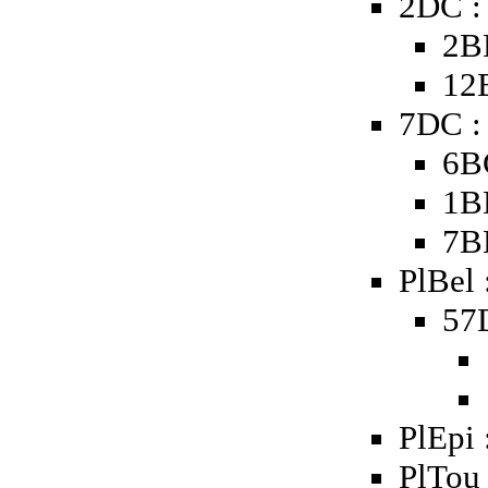
2DC :
2B
12
7DC :
6B
1B
7B
PlBel 
57D
PlEpi 
PlTou 