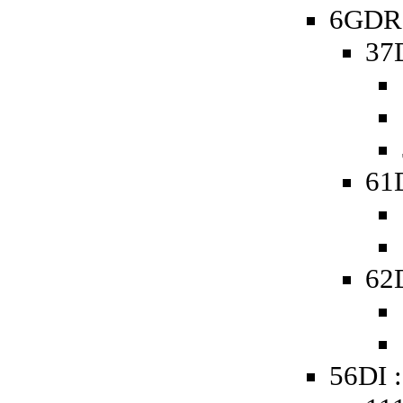
6GDR 
37
61D
62D
56DI :