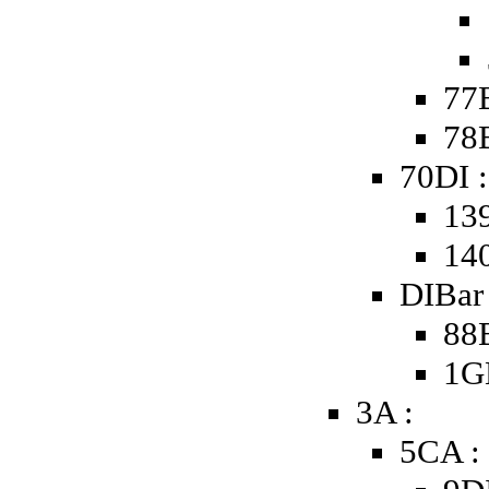
77B
78B
70DI :
139
140
DIBar 
88B
1G
3A :
5CA :