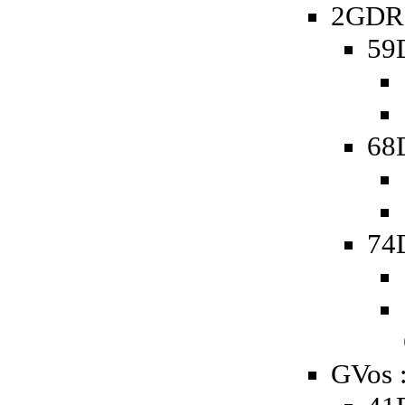
2GDR 
59D
68D
74D
GVos 