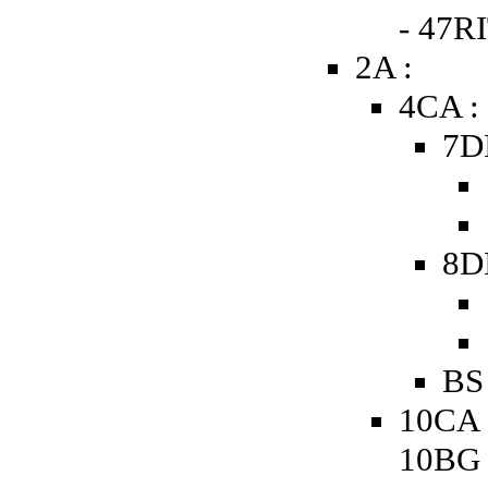
- 47R
2A :
4CA :
7D
8D
BS
10CA 
10BG