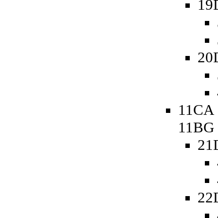
19
20
11CA 
11BG
21
22