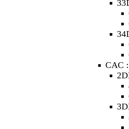
33
34
CAC :
2D
3D