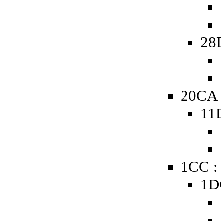
28
20CA 
11
1CC :
1D