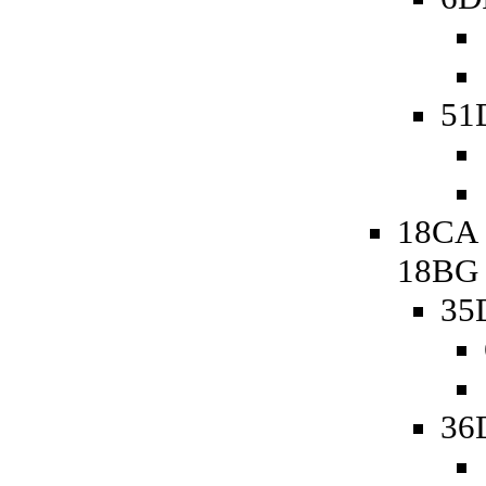
51D
18CA 
18BG
35
36