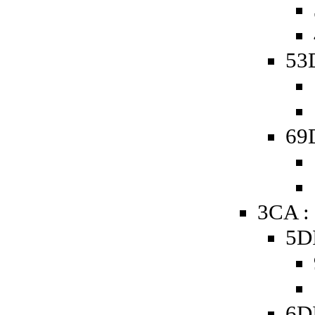
53D
69D
3CA :
5D
6D