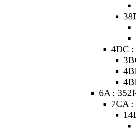
38
4DC :
3B
4B
4B
6A : 352
7CA :
14