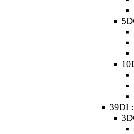
5D
10
39DI 
3D