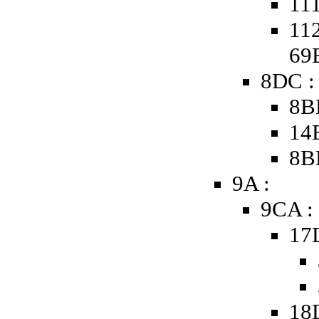
111
112
69
8DC :
8B
14
8B
9A :
9CA :
17
18