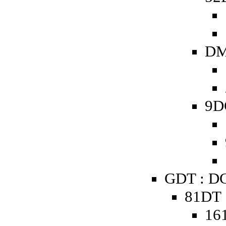
DM
9D
GDT : D
81DT 
161