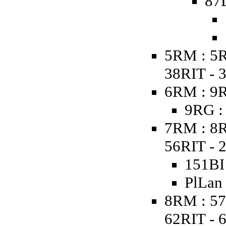
87
5RM : 5R
38RIT - 
6RM : 9R
9RG :
7RM : 8R
56RIT - 
151BI 
PlLan
8RM : 57
62RIT - 