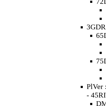
72D
3GDR 
65D
75D
PlVer 
- 45RI
DM