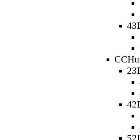
43
CCHu
23
42
52D