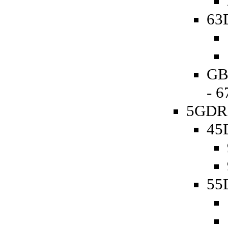
63D
GB
- 
5GDR 
45D
55D