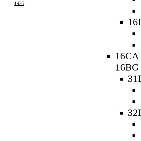
1935
16
16CA 
16BG
31
32