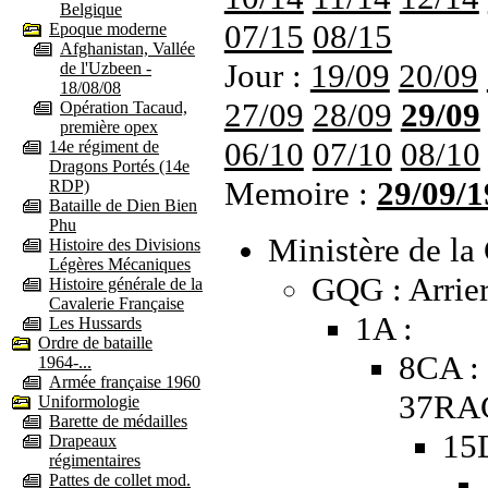
Belgique
07/15
08/15
Epoque moderne
Afghanistan, Vallée
Jour :
19/09
20/09
de l'Uzbeen -
18/08/08
27/09
28/09
29/09
Opération Tacaud,
première opex
06/10
07/10
08/10
14e régiment de
Dragons Portés (14e
Memoire :
29/09/1
RDP)
Bataille de Dien Bien
Phu
Ministère de la 
Histoire des Divisions
Légères Mécaniques
GQG : Arrier
Histoire générale de la
Cavalerie Française
1A :
Les Hussards
Ordre de bataille
8CA : 
1964-...
Armée française 1960
37RAC
Uniformologie
Barette de médailles
15
Drapeaux
régimentaires
Pattes de collet mod.