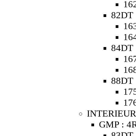
162
82DT 
163
164
84DT 
167
168
88DT 
175
176
INTERIEUR
GMP : 4R
83DT 