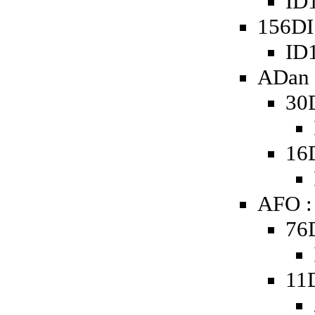
ID1
156DI
ID
ADan 
30
16
AFO :
76
11