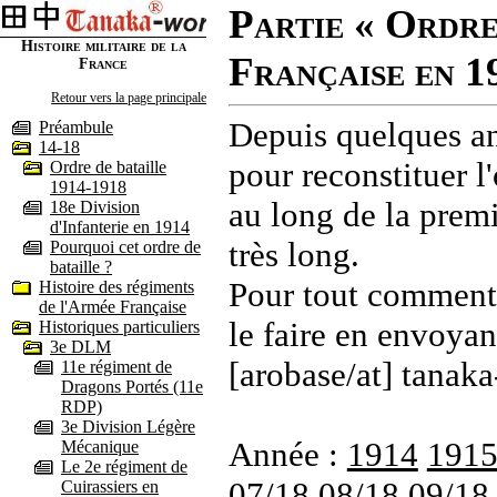
Partie « Ordre
Histoire militaire de la
Française en 1
France
Retour vers la page principale
Depuis quelques an
Préambule
14-18
pour reconstituer l'
Ordre de bataille
1914-1918
au long de la premi
18e Division
d'Infanterie en 1914
très long.
Pourquoi cet ordre de
bataille ?
Pour tout commenta
Histoire des régiments
de l'Armée Française
le faire en envoyan
Historiques particuliers
3e DLM
[arobase/at] tanaka
11e régiment de
Dragons Portés (11e
RDP)
3e Division Légère
Année :
1914
191
Mécanique
Le 2e régiment de
07/18
08/18
09/18
Cuirassiers en