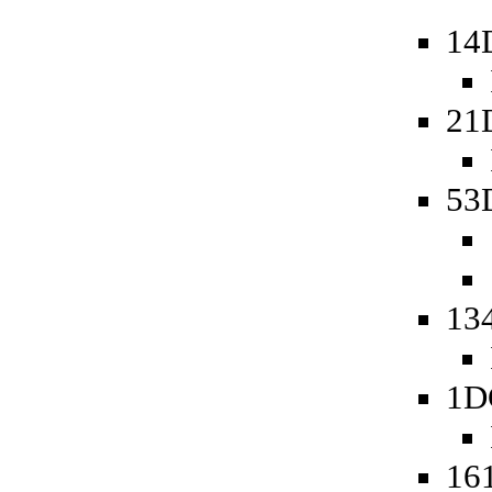
14
21
53
13
1D
161