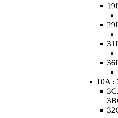
19
29
31
36
10A :
3C
3B
32