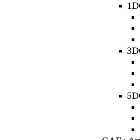
1D
3D
5D