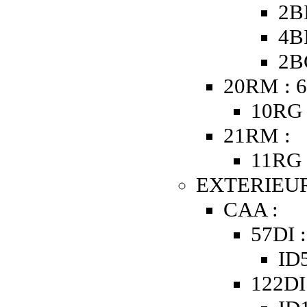
2B
4B
2B
20RM : 6
10RG 
21RM :
11RG 
EXTERIEUR
CAA :
57DI 
ID5
122DI