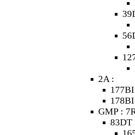
39
56
12
2A :
177BI
178BI
GMP : 7R
83DT 
16