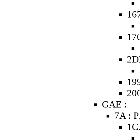
16
17
2D
19
20
GAE :
7A : P
1C