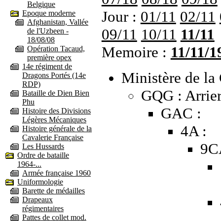
Belgique
Jour :
01/11
02/11
Epoque moderne
Afghanistan, Vallée
09/11
10/11
11/11
de l'Uzbeen -
18/08/08
Memoire :
11/11/1
Opération Tacaud,
première opex
14e régiment de
Ministère de la 
Dragons Portés (14e
RDP)
GQG : Arrier
Bataille de Dien Bien
Phu
GAC :
Histoire des Divisions
Légères Mécaniques
4A :
Histoire générale de la
Cavalerie Française
9C
Les Hussards
Ordre de bataille
1964-...
Armée française 1960
Uniformologie
Barette de médailles
Drapeaux
régimentaires
Pattes de collet mod.