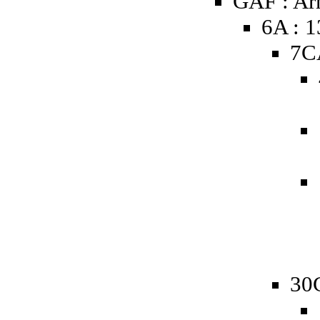
GAF : A
6A : 
7C
30