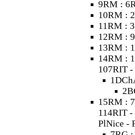
9RM : 6
10RM : 2
11RM : 3
12RM : 9
13RM : 1
14RM : 1
107RIT - 
1DChA
2B
15RM : 7
114RIT -
PlNice - 
7RG :