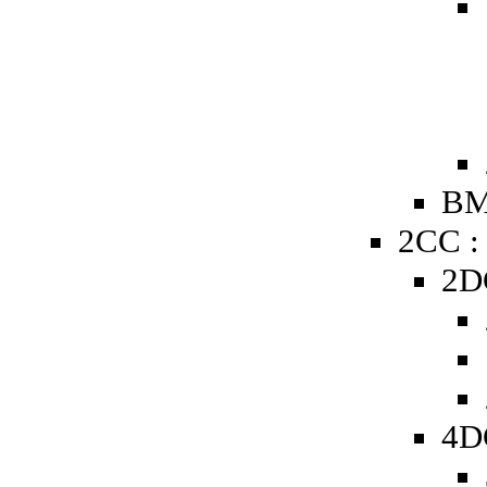
BM
2CC :
2D
4D